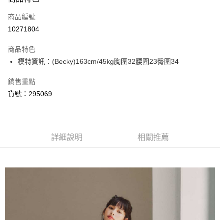
信用卡一次付款
商品編號
信用卡分期付款
10271804
3 期 0 利率 每期
NT$326
21家銀行
商品特色
6 期 0 利率 每期
NT$163
21家銀行
合作金庫商業銀行
第一商業銀行
模特資訊：(Becky)163cm/45kg胸圍32腰圍23臀圍34
華南商業銀行
彰化商業銀行
合作金庫商業銀行
第一商業銀行
超商取貨付款
上海商業儲蓄銀行
台北富邦商業銀行
華南商業銀行
彰化商業銀行
銷售重點
國泰世華商業銀行
兆豐國際商業銀行
LINE Pay
上海商業儲蓄銀行
台北富邦商業銀行
貨號：295069
臺灣中小企業銀行
台中商業銀行
國泰世華商業銀行
兆豐國際商業銀行
匯豐（台灣）商業銀行
華泰商業銀行
Apple Pay
臺灣中小企業銀行
台中商業銀行
聯邦商業銀行
遠東國際商業銀行
匯豐（台灣）商業銀行
華泰商業銀行
悠遊付
元大商業銀行
永豐商業銀行
聯邦商業銀行
遠東國際商業銀行
玉山商業銀行
詳細說明
星展（台灣）商業銀行
相關推薦
元大商業銀行
永豐商業銀行
AFTEE先享後付
台新國際商業銀行
中國信託商業銀行
玉山商業銀行
星展（台灣）商業銀行
相關說明
台灣樂天信用卡公司
台新國際商業銀行
中國信託商業銀行
【關於「AFTEE先享後付」】
台灣樂天信用卡公司
ATM付款
AFTEE先享後付是「在收到商品之後才付款」的支付方式。 讓您購物簡單
便利好安心！
１．簡單：不需註冊會員、不需綁卡、不需儲值。
運送方式
２．便利：只要手機號碼，簡訊認證，即可結帳。
３．安心：先確認商品／服務後，再付款。
全家取貨付款