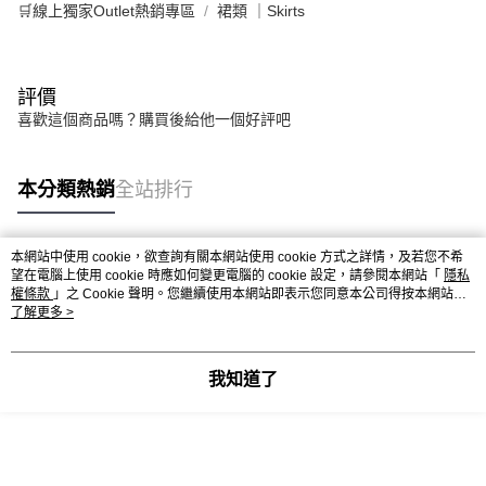
🛒線上獨家Outlet熱銷專區
裙類 ｜Skirts
評價
喜歡這個商品嗎？購買後給他一個好評吧
本分類熱銷
全站排行
本網站中使用 cookie，欲查詢有關本網站使用 cookie 方式之詳情，及若您不希
熱門標籤
望在電腦上使用 cookie 時應如何變更電腦的 cookie 設定，請參閱本網站「
隱私
權條款
」之 Cookie 聲明。您繼續使用本網站即表示您同意本公司得按本網站使
用條款之 Cookie 聲明使用 cookie。
了解更多 >
我知道了