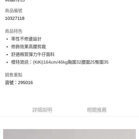
信用卡一次付款
商品編號
信用卡分期付款
10327118
3 期 0 利率 每期
NT$326
21家銀行
商品特色
6 期 0 利率 每期
NT$163
21家銀行
合作金庫商業銀行
第一商業銀行
率性不修邊設計
華南商業銀行
彰化商業銀行
合作金庫商業銀行
第一商業銀行
超商取貨付款
修飾效果高腰剪裁
上海商業儲蓄銀行
台北富邦商業銀行
華南商業銀行
彰化商業銀行
國泰世華商業銀行
兆豐國際商業銀行
舒適棉質彈力牛仔面料
LINE Pay
上海商業儲蓄銀行
台北富邦商業銀行
臺灣中小企業銀行
台中商業銀行
模特資訊：(KiKi)164cm/46kg胸圍32腰圍25臀圍35
國泰世華商業銀行
兆豐國際商業銀行
匯豐（台灣）商業銀行
華泰商業銀行
Apple Pay
臺灣中小企業銀行
台中商業銀行
聯邦商業銀行
遠東國際商業銀行
銷售重點
匯豐（台灣）商業銀行
華泰商業銀行
悠遊付
元大商業銀行
永豐商業銀行
貨號：295016
聯邦商業銀行
遠東國際商業銀行
玉山商業銀行
星展（台灣）商業銀行
元大商業銀行
永豐商業銀行
AFTEE先享後付
台新國際商業銀行
中國信託商業銀行
玉山商業銀行
星展（台灣）商業銀行
相關說明
台灣樂天信用卡公司
台新國際商業銀行
中國信託商業銀行
【關於「AFTEE先享後付」】
台灣樂天信用卡公司
詳細說明
相關推薦
ATM付款
AFTEE先享後付是「在收到商品之後才付款」的支付方式。 讓您購物簡單
便利好安心！
１．簡單：不需註冊會員、不需綁卡、不需儲值。
運送方式
２．便利：只要手機號碼，簡訊認證，即可結帳。
３．安心：先確認商品／服務後，再付款。
全家取貨付款