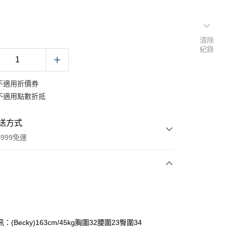
清除
紀錄
不適用折價券
不適用點數折抵
送方式
999免運
次付款
期付款
0 利率 每期
NT$393
21家銀行
：(Becky)163cm/45kg胸圍32腰圍23臀圍34