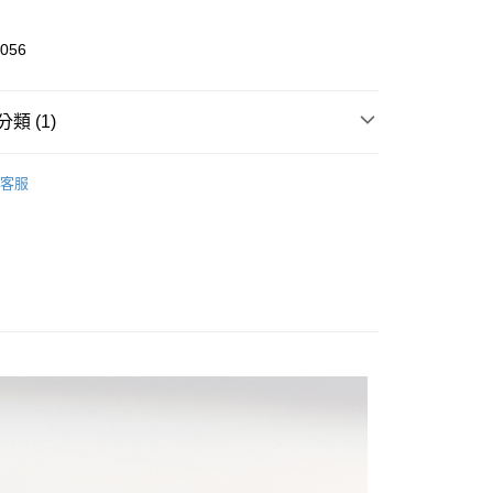
0 利率 每期
NT$196
21家銀行
庫商業銀行
第一商業銀行
業銀行
彰化商業銀行
庫商業銀行
第一商業銀行
056
付款
業儲蓄銀行
台北富邦商業銀行
業銀行
彰化商業銀行
華商業銀行
兆豐國際商業銀行
業儲蓄銀行
台北富邦商業銀行
小企業銀行
台中商業銀行
華商業銀行
兆豐國際商業銀行
類 (1)
台灣）商業銀行
華泰商業銀行
小企業銀行
台中商業銀行
業銀行
遠東國際商業銀行
台灣）商業銀行
華泰商業銀行
Outlet熱銷專區
洋裝 ｜Dress
業銀行
永豐商業銀行
客服
業銀行
遠東國際商業銀行
業銀行
星展（台灣）商業銀行
業銀行
永豐商業銀行
享後付
際商業銀行
中國信託商業銀行
業銀行
星展（台灣）商業銀行
天信用卡公司
際商業銀行
中國信託商業銀行
FTEE先享後付」】
天信用卡公司
先享後付是「在收到商品之後才付款」的支付方式。 讓您購物簡單
心！
：不需註冊會員、不需綁卡、不需儲值。
：只要手機號碼，簡訊認證，即可結帳。
：先確認商品／服務後，再付款。
付款
EE先享後付」結帳流程】
0，滿NT$999(含以上)免運費
方式選擇「AFTEE先享後付」後，將跳轉至「AFTEE先享後
頁面，進行簡訊認證並確認金額後，即可完成結帳。
家取貨
成立數日內，您將收到繳費通知簡訊。
費通知簡訊後14天內，點擊此簡訊中的連結，可透過四大超商
0，滿NT$999(含以上)免運費