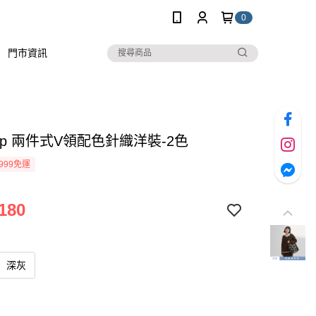
0
門市資訊
stop 兩件式V領配色針織洋裝-2色
999免運
180
深灰