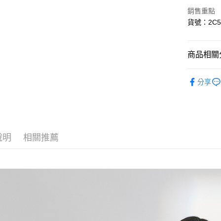
6 期 
合作金
銷售重點
華南商
合作金
貨號：2C5
超商取貨
上海商
華南商
國泰世
LINE Pay
上海商
臺灣中
國泰世
商品相關分
匯豐（
Apple Pay
臺灣中
聯邦商
匯豐（
🛒線上獨家
悠遊付
元大商
分享
聯邦商
玉山商
元大商
AFTEE先
台新國
玉山商
相關說明
台灣樂
台新國
【關於「A
台灣樂
ATM付款
AFTEE
便利好安
說明
相關推薦
１．簡單
２．便利
運送方式
３．安心
全家取貨
【「AFT
每筆NT$8
１．於結帳
付」結帳
付款後全
２．訂單
３．收到繳
每筆NT$8