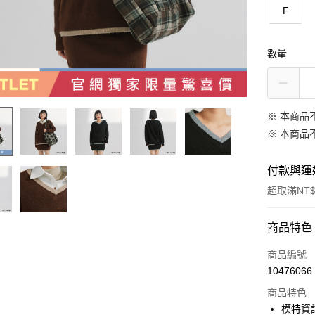
F
數量
※ 本商品
※ 本商品
付款與運
超取滿NT$
付款方式
商品特色
信用卡一
商品編號
10476066
信用卡分
商品特色
3 期 
模特資訊