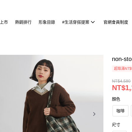
上市
熱銷排行
形象目錄
#生活穿搭提案
官網會員制度
non-
超取滿NT$
NT$4,580
NT$1,
顏色
咖啡
尺寸