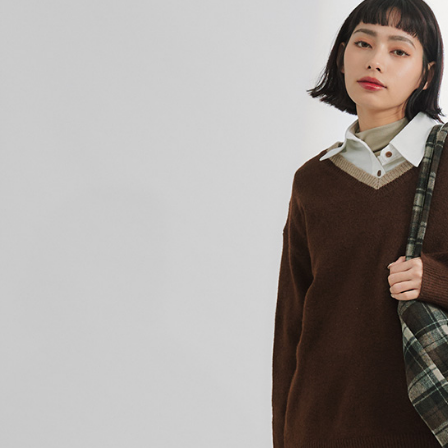
／ATM／
※ 請注意
7-11取貨
絡購買商品
先享後付
每筆NT$8
※ 交易是
是否繳費成
付款後7-1
付客戶支
每筆NT$8
【注意事
宅配-本島
１．透過由
交易，需
每筆NT$8
求債權轉
２．關於
宅配-離島
https://aft
每筆NT$1
３．未成
「AFTE
任。
４．使用「
即時審查
結果請求
５．嚴禁
形，恩沛
動。