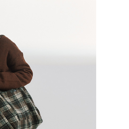
網路銀行／等多元方式進行付款，方視為交易完成。
：結帳手續完成當下不需立刻繳費，但若您需要取消訂單，請聯
付款
的店家。未經商家同意取消之訂單仍視為有效，需透過AFTEE
繳納相關費用。
0，滿NT$2,200(含以上)免運費
否成功請以「AFTEE先享後付 」之結帳頁面顯示為準，若有關於
功／繳費後需取消欲退款等相關疑問，請聯繫「AFTEE先享後
1取貨
援中心」
https://netprotections.freshdesk.com/support/home
0，滿NT$2,200(含以上)免運費
項】
恩沛科技股份有限公司提供之「AFTEE先享後付」服務完成之
依本服務之必要範圍內提供個人資料，並將交易相關給付款項請
0，滿NT$2,200(含以上)免運費
讓予恩沛科技股份有限公司。
個人資料處理事宜，請瀏覽以下網址：
ee.tw/terms/#terms3
50，滿NT$2,500(含以上)免運費
年的使用者請事先徵得法定代理人或監護人之同意方可使用
E先享後付」，若未經同意申辦者引起之損失，本公司不負相關責
AFTEE先享後付」時，將依據個別帳號之用戶狀況，依本公司
核予不同之上限額度；若仍有額度不足之情形，本公司將視審查
用戶進行身份認證。
一人註冊多個帳號或使用他人資訊註冊。若發現惡意使用之情
科技股份有限公司將有權停止該用戶之使用額度並採取法律行