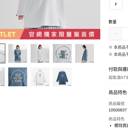
F
數量
※ 本商品
※ 本商品
付款與運
超取滿NT$
付款方式
商品特色
信用卡一
商品編號
10500837
信用卡分
商品特色
3 期 
模特資訊