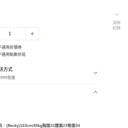
清除
紀錄
不適用折價券
不適用點數折抵
送方式
999免運
次付款
期付款
0 利率 每期
NT$160
21家銀行
：(Becky)163cm/45kg胸圍32腰圍23臀圍34