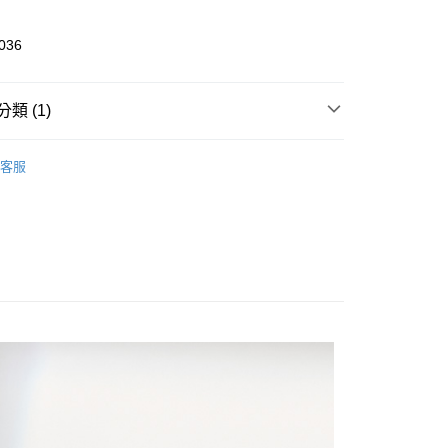
0 利率 每期
NT$80
21家銀行
庫商業銀行
第一商業銀行
業銀行
彰化商業銀行
庫商業銀行
第一商業銀行
036
付款
業儲蓄銀行
台北富邦商業銀行
業銀行
彰化商業銀行
華商業銀行
兆豐國際商業銀行
業儲蓄銀行
台北富邦商業銀行
小企業銀行
台中商業銀行
華商業銀行
兆豐國際商業銀行
類 (1)
台灣）商業銀行
華泰商業銀行
小企業銀行
台中商業銀行
業銀行
遠東國際商業銀行
台灣）商業銀行
華泰商業銀行
Outlet熱銷專區
T恤 ｜T-Shirts
業銀行
永豐商業銀行
客服
業銀行
遠東國際商業銀行
業銀行
星展（台灣）商業銀行
業銀行
永豐商業銀行
享後付
際商業銀行
中國信託商業銀行
業銀行
星展（台灣）商業銀行
天信用卡公司
際商業銀行
中國信託商業銀行
FTEE先享後付」】
天信用卡公司
先享後付是「在收到商品之後才付款」的支付方式。 讓您購物簡單
心！
：不需註冊會員、不需綁卡、不需儲值。
：只要手機號碼，簡訊認證，即可結帳。
：先確認商品／服務後，再付款。
付款
EE先享後付」結帳流程】
0，滿NT$999(含以上)免運費
方式選擇「AFTEE先享後付」後，將跳轉至「AFTEE先享後
頁面，進行簡訊認證並確認金額後，即可完成結帳。
家取貨
成立數日內，您將收到繳費通知簡訊。
費通知簡訊後14天內，點擊此簡訊中的連結，可透過四大超商
0，滿NT$999(含以上)免運費