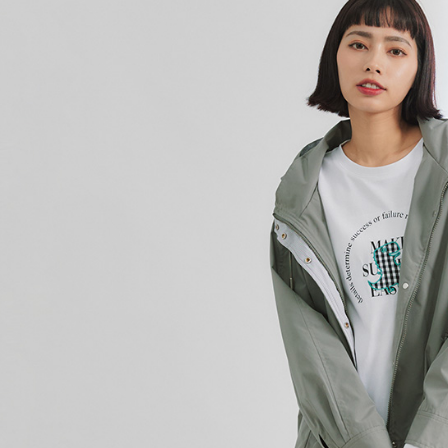
／ATM／
※ 請注意
7-11取貨
絡購買商品
先享後付
每筆NT$8
※ 交易是
是否繳費成
付款後7-1
付客戶支
每筆NT$8
【注意事
宅配-本島
１．透過由
交易，需
每筆NT$8
求債權轉
２．關於
宅配-離島
https://aft
每筆NT$1
３．未成
「AFTE
任。
４．使用「
即時審查
結果請求
５．嚴禁
形，恩沛
動。