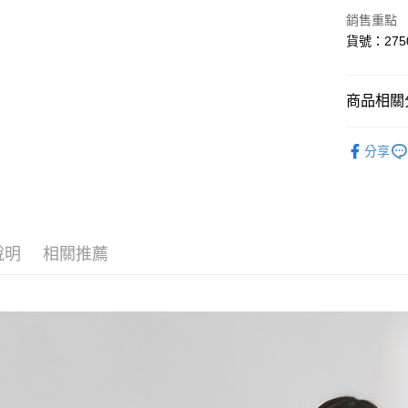
6 期 
合作金
銷售重點
華南商
合作金
貨號：275
超商取貨
上海商
華南商
國泰世
LINE Pay
上海商
臺灣中
國泰世
商品相關分
匯豐（
Apple Pay
臺灣中
聯邦商
匯豐（
🛒線上獨家
悠遊付
元大商
分享
聯邦商
玉山商
元大商
AFTEE先
台新國
玉山商
相關說明
台灣樂
台新國
【關於「A
台灣樂
ATM付款
AFTEE
便利好安
說明
相關推薦
１．簡單
２．便利
運送方式
３．安心
全家取貨
【「AFT
每筆NT$8
１．於結帳
付」結帳
付款後全
２．訂單
３．收到繳
每筆NT$8