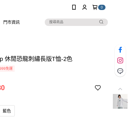
0
門市資訊
stop 休閒恐龍刺繡長版T恤-2色
999免運
80
藍色