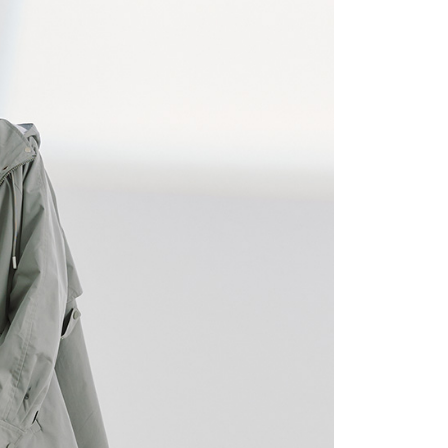
網路銀行／等多元方式進行付款，方視為交易完成。
：結帳手續完成當下不需立刻繳費，但若您需要取消訂單，請聯
付款
的店家。未經商家同意取消之訂單仍視為有效，需透過AFTEE
繳納相關費用。
0，滿NT$2,200(含以上)免運費
否成功請以「AFTEE先享後付 」之結帳頁面顯示為準，若有關於
功／繳費後需取消欲退款等相關疑問，請聯繫「AFTEE先享後
1取貨
援中心」
https://netprotections.freshdesk.com/support/home
0，滿NT$2,200(含以上)免運費
項】
恩沛科技股份有限公司提供之「AFTEE先享後付」服務完成之
依本服務之必要範圍內提供個人資料，並將交易相關給付款項請
0，滿NT$2,200(含以上)免運費
讓予恩沛科技股份有限公司。
個人資料處理事宜，請瀏覽以下網址：
ee.tw/terms/#terms3
50，滿NT$2,500(含以上)免運費
年的使用者請事先徵得法定代理人或監護人之同意方可使用
E先享後付」，若未經同意申辦者引起之損失，本公司不負相關責
AFTEE先享後付」時，將依據個別帳號之用戶狀況，依本公司
核予不同之上限額度；若仍有額度不足之情形，本公司將視審查
用戶進行身份認證。
一人註冊多個帳號或使用他人資訊註冊。若發現惡意使用之情
科技股份有限公司將有權停止該用戶之使用額度並採取法律行