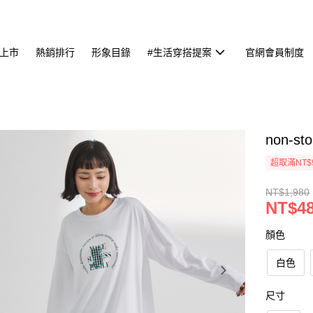
上市
熱銷排行
形象目錄
#生活穿搭提案
官網會員制度
non-
超取滿NT$
NT$1,980
NT$4
顏色
白色
尺寸