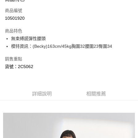
信用卡一次付款
商品編號
信用卡分期付款
10501920
3 期 0 利率 每期
NT$193
21家銀行
商品特色
6 期 0 利率 每期
NT$96
21家銀行
合作金庫商業銀行
第一商業銀行
無束縛感彈性腰頭
華南商業銀行
彰化商業銀行
合作金庫商業銀行
第一商業銀行
超商取貨付款
模特資訊：(Becky)163cm/45kg胸圍32腰圍23臀圍34
上海商業儲蓄銀行
台北富邦商業銀行
華南商業銀行
彰化商業銀行
國泰世華商業銀行
兆豐國際商業銀行
LINE Pay
上海商業儲蓄銀行
台北富邦商業銀行
銷售重點
臺灣中小企業銀行
台中商業銀行
國泰世華商業銀行
兆豐國際商業銀行
貨號：2C5062
匯豐（台灣）商業銀行
華泰商業銀行
Apple Pay
臺灣中小企業銀行
台中商業銀行
聯邦商業銀行
遠東國際商業銀行
匯豐（台灣）商業銀行
華泰商業銀行
悠遊付
元大商業銀行
永豐商業銀行
聯邦商業銀行
遠東國際商業銀行
玉山商業銀行
星展（台灣）商業銀行
元大商業銀行
永豐商業銀行
AFTEE先享後付
台新國際商業銀行
中國信託商業銀行
詳細說明
相關推薦
玉山商業銀行
星展（台灣）商業銀行
相關說明
台灣樂天信用卡公司
台新國際商業銀行
中國信託商業銀行
【關於「AFTEE先享後付」】
台灣樂天信用卡公司
ATM付款
AFTEE先享後付是「在收到商品之後才付款」的支付方式。 讓您購物簡單
便利好安心！
１．簡單：不需註冊會員、不需綁卡、不需儲值。
運送方式
２．便利：只要手機號碼，簡訊認證，即可結帳。
３．安心：先確認商品／服務後，再付款。
全家取貨付款