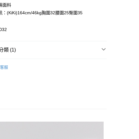
0 利率 每期
NT$96
21家銀行
庫商業銀行
第一商業銀行
棉面料
業銀行
彰化商業銀行
：(KiKi)164cm/46kg胸圍32腰圍25臀圍35
庫商業銀行
第一商業銀行
付款
業儲蓄銀行
台北富邦商業銀行
業銀行
彰化商業銀行
華商業銀行
兆豐國際商業銀行
業儲蓄銀行
台北富邦商業銀行
032
小企業銀行
台中商業銀行
華商業銀行
兆豐國際商業銀行
台灣）商業銀行
華泰商業銀行
小企業銀行
台中商業銀行
業銀行
遠東國際商業銀行
台灣）商業銀行
華泰商業銀行
類 (1)
業銀行
永豐商業銀行
業銀行
遠東國際商業銀行
業銀行
星展（台灣）商業銀行
業銀行
永豐商業銀行
享後付
Outlet熱銷專區
上衣/襯衫 ｜Tops
際商業銀行
中國信託商業銀行
業銀行
星展（台灣）商業銀行
客服
天信用卡公司
際商業銀行
中國信託商業銀行
FTEE先享後付」】
天信用卡公司
先享後付是「在收到商品之後才付款」的支付方式。 讓您購物簡單
心！
：不需註冊會員、不需綁卡、不需儲值。
：只要手機號碼，簡訊認證，即可結帳。
：先確認商品／服務後，再付款。
付款
EE先享後付」結帳流程】
0，滿NT$999(含以上)免運費
方式選擇「AFTEE先享後付」後，將跳轉至「AFTEE先享後
頁面，進行簡訊認證並確認金額後，即可完成結帳。
家取貨
成立數日內，您將收到繳費通知簡訊。
費通知簡訊後14天內，點擊此簡訊中的連結，可透過四大超商
0，滿NT$999(含以上)免運費