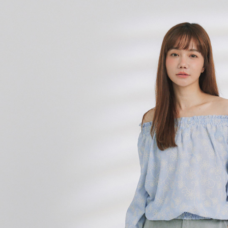
／ATM／
※ 請注意
7-11取貨
絡購買商品
先享後付
每筆NT$8
※ 交易是
是否繳費成
付款後7-1
付客戶支
每筆NT$8
【注意事
宅配-本島
１．透過由
交易，需
每筆NT$8
求債權轉
２．關於
宅配-離島
https://aft
每筆NT$1
３．未成
「AFTE
任。
４．使用「
即時審查
結果請求
５．嚴禁
形，恩沛
動。