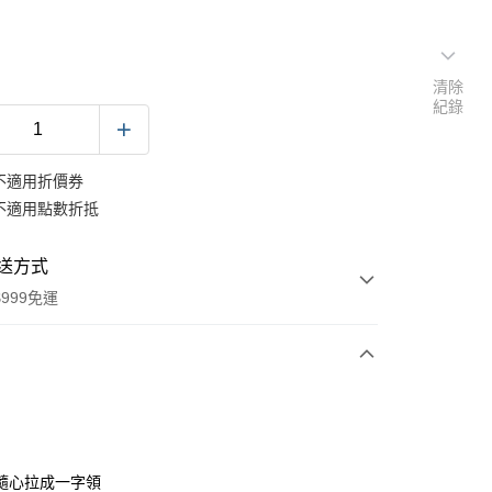
清除
紀錄
不適用折價券
不適用點數折抵
送方式
999免運
次付款
期付款
0 利率 每期
NT$193
21家銀行
隨心拉成一字領