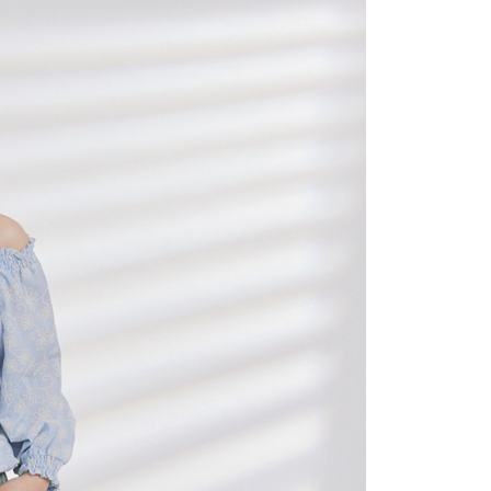
網路銀行／等多元方式進行付款，方視為交易完成。
：結帳手續完成當下不需立刻繳費，但若您需要取消訂單，請聯
付款
的店家。未經商家同意取消之訂單仍視為有效，需透過AFTEE
繳納相關費用。
0，滿NT$2,200(含以上)免運費
否成功請以「AFTEE先享後付 」之結帳頁面顯示為準，若有關於
功／繳費後需取消欲退款等相關疑問，請聯繫「AFTEE先享後
1取貨
援中心」
https://netprotections.freshdesk.com/support/home
0，滿NT$2,200(含以上)免運費
項】
恩沛科技股份有限公司提供之「AFTEE先享後付」服務完成之
依本服務之必要範圍內提供個人資料，並將交易相關給付款項請
0，滿NT$2,200(含以上)免運費
讓予恩沛科技股份有限公司。
個人資料處理事宜，請瀏覽以下網址：
ee.tw/terms/#terms3
50，滿NT$2,500(含以上)免運費
年的使用者請事先徵得法定代理人或監護人之同意方可使用
E先享後付」，若未經同意申辦者引起之損失，本公司不負相關責
AFTEE先享後付」時，將依據個別帳號之用戶狀況，依本公司
核予不同之上限額度；若仍有額度不足之情形，本公司將視審查
用戶進行身份認證。
一人註冊多個帳號或使用他人資訊註冊。若發現惡意使用之情
科技股份有限公司將有權停止該用戶之使用額度並採取法律行