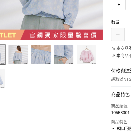
F
數量
※ 本商品
※ 本商品
付款與運
超取滿NT$
付款方式
商品特色
信用卡一
商品編號
10558301
信用卡分
商品特色
3 期 
領口可