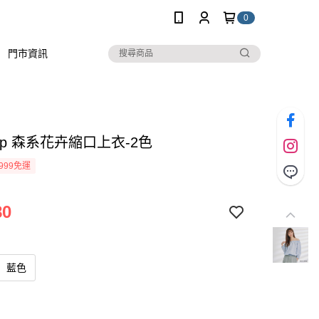
0
門市資訊
stop 森系花卉縮口上衣-2色
999免運
80
藍色