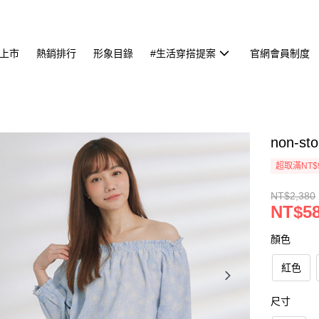
上市
熱銷排行
形象目錄
#生活穿搭提案
官網會員制度
non-
超取滿NT$
NT$2,380
NT$5
顏色
紅色
尺寸