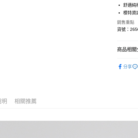
6 期 
合作金
舒適純
華南商
模特資訊
合作金
超商取貨
上海商
華南商
銷售重點
國泰世
LINE Pay
上海商
貨號：265
臺灣中
國泰世
匯豐（
Apple Pay
臺灣中
聯邦商
匯豐（
悠遊付
商品相關分
元大商
聯邦商
玉山商
元大商
AFTEE先
🛒線上獨家
台新國
玉山商
分享
相關說明
台灣樂
台新國
【關於「A
台灣樂
ATM付款
AFTEE
便利好安
１．簡單
２．便利
運送方式
說明
相關推薦
３．安心
全家取貨
【「AFT
每筆NT$8
１．於結帳
付」結帳
付款後全
２．訂單
３．收到繳
每筆NT$8