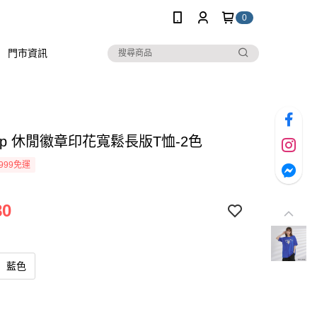
0
門市資訊
stop 休閒徽章印花寬鬆長版T恤-2色
999免運
80
藍色