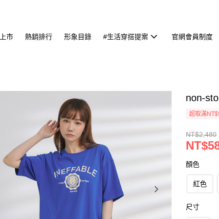
上市
熱銷排行
形象目錄
#生活穿搭提案
官網會員制度
non-
超取滿NT$
NT$2,480
NT$5
顏色
紅色
尺寸