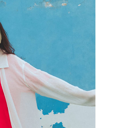
網路銀行／等多元方式進行付款，方視為交易完成。
：結帳手續完成當下不需立刻繳費，但若您需要取消訂單，請聯
付款
的店家。未經商家同意取消之訂單仍視為有效，需透過AFTEE
繳納相關費用。
0，滿NT$2,200(含以上)免運費
否成功請以「AFTEE先享後付 」之結帳頁面顯示為準，若有關於
功／繳費後需取消欲退款等相關疑問，請聯繫「AFTEE先享後
1取貨
援中心」
https://netprotections.freshdesk.com/support/home
0，滿NT$2,200(含以上)免運費
項】
恩沛科技股份有限公司提供之「AFTEE先享後付」服務完成之
依本服務之必要範圍內提供個人資料，並將交易相關給付款項請
0，滿NT$2,200(含以上)免運費
讓予恩沛科技股份有限公司。
個人資料處理事宜，請瀏覽以下網址：
ee.tw/terms/#terms3
50，滿NT$2,500(含以上)免運費
年的使用者請事先徵得法定代理人或監護人之同意方可使用
E先享後付」，若未經同意申辦者引起之損失，本公司不負相關責
AFTEE先享後付」時，將依據個別帳號之用戶狀況，依本公司
核予不同之上限額度；若仍有額度不足之情形，本公司將視審查
用戶進行身份認證。
一人註冊多個帳號或使用他人資訊註冊。若發現惡意使用之情
科技股份有限公司將有權停止該用戶之使用額度並採取法律行