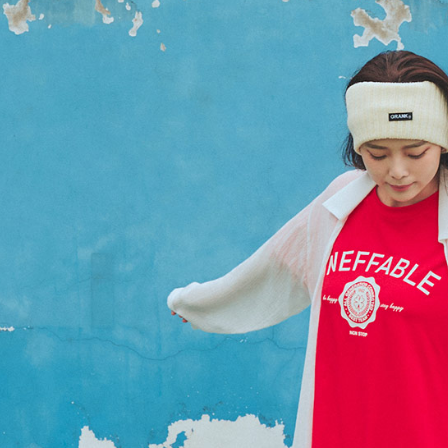
／ATM／
※ 請注意
7-11取貨
絡購買商品
先享後付
每筆NT$8
※ 交易是
是否繳費成
付款後7-1
付客戶支
每筆NT$8
【注意事
宅配-本島
１．透過由
交易，需
每筆NT$8
求債權轉
２．關於
宅配-離島
https://aft
每筆NT$1
３．未成
「AFTE
任。
４．使用「
即時審查
結果請求
５．嚴禁
形，恩沛
動。