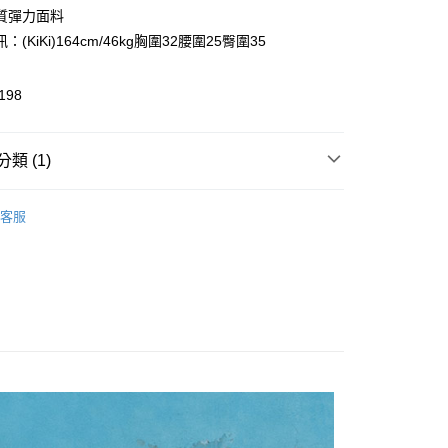
0 利率 每期
NT$96
21家銀行
庫商業銀行
第一商業銀行
質彈力面料
業銀行
彰化商業銀行
：(KiKi)164cm/46kg胸圍32腰圍25臀圍35
庫商業銀行
第一商業銀行
付款
業儲蓄銀行
台北富邦商業銀行
業銀行
彰化商業銀行
華商業銀行
兆豐國際商業銀行
業儲蓄銀行
台北富邦商業銀行
198
小企業銀行
台中商業銀行
華商業銀行
兆豐國際商業銀行
台灣）商業銀行
華泰商業銀行
小企業銀行
台中商業銀行
業銀行
遠東國際商業銀行
台灣）商業銀行
華泰商業銀行
類 (1)
業銀行
永豐商業銀行
業銀行
遠東國際商業銀行
業銀行
星展（台灣）商業銀行
業銀行
永豐商業銀行
享後付
Outlet熱銷專區
T恤 ｜T-Shirts
際商業銀行
中國信託商業銀行
業銀行
星展（台灣）商業銀行
客服
天信用卡公司
際商業銀行
中國信託商業銀行
FTEE先享後付」】
天信用卡公司
先享後付是「在收到商品之後才付款」的支付方式。 讓您購物簡單
心！
：不需註冊會員、不需綁卡、不需儲值。
：只要手機號碼，簡訊認證，即可結帳。
：先確認商品／服務後，再付款。
付款
EE先享後付」結帳流程】
0，滿NT$999(含以上)免運費
方式選擇「AFTEE先享後付」後，將跳轉至「AFTEE先享後
頁面，進行簡訊認證並確認金額後，即可完成結帳。
家取貨
成立數日內，您將收到繳費通知簡訊。
費通知簡訊後14天內，點擊此簡訊中的連結，可透過四大超商
0，滿NT$999(含以上)免運費