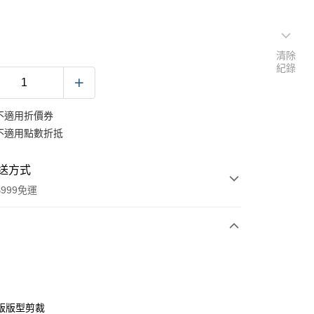
清除
紀錄
不適用折價券
不適用點數折抵
送方式
999免運
次付款
期付款
0 利率 每期
NT$193
21家銀行
版版型剪裁