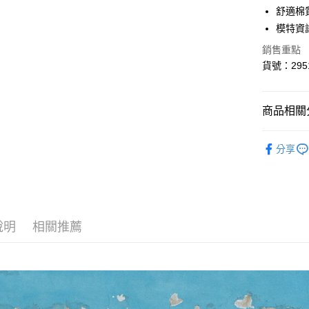
6 期 
合作金
舒適棉
華南商
模特資訊
合作金
超商取貨
上海商
華南商
銷售重點
國泰世
LINE Pay
上海商
貨號：295
臺灣中
國泰世
匯豐（
Apple Pay
臺灣中
聯邦商
匯豐（
悠遊付
商品相關分
元大商
聯邦商
玉山商
元大商
AFTEE先
🛒線上獨家
台新國
玉山商
分享
相關說明
台灣樂
台新國
【關於「A
台灣樂
ATM付款
AFTEE
便利好安
１．簡單
２．便利
運送方式
說明
相關推薦
３．安心
全家取貨
【「AFT
每筆NT$8
１．於結帳
付」結帳
付款後全
２．訂單
３．收到繳
每筆NT$8