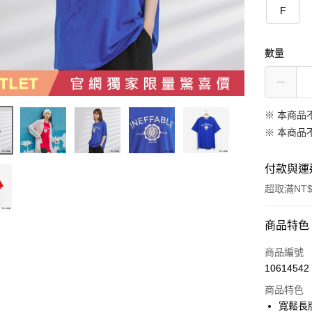
F
數量
※ 本商品
※ 本商品
付款與運
超取滿NT$
付款方式
商品特色
信用卡一
商品編號
10614542
信用卡分
商品特色
3 期 
寬鬆長