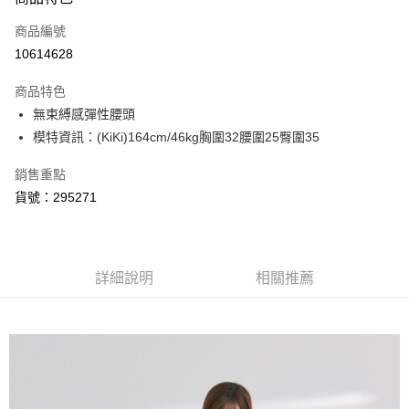
信用卡一次付款
商品編號
信用卡分期付款
10614628
3 期 0 利率 每期
NT$193
21家銀行
商品特色
6 期 0 利率 每期
NT$96
21家銀行
合作金庫商業銀行
第一商業銀行
無束縛感彈性腰頭
華南商業銀行
彰化商業銀行
合作金庫商業銀行
第一商業銀行
超商取貨付款
模特資訊：(KiKi)164cm/46kg胸圍32腰圍25臀圍35
上海商業儲蓄銀行
台北富邦商業銀行
華南商業銀行
彰化商業銀行
國泰世華商業銀行
兆豐國際商業銀行
LINE Pay
上海商業儲蓄銀行
台北富邦商業銀行
銷售重點
臺灣中小企業銀行
台中商業銀行
國泰世華商業銀行
兆豐國際商業銀行
貨號：295271
匯豐（台灣）商業銀行
華泰商業銀行
Apple Pay
臺灣中小企業銀行
台中商業銀行
聯邦商業銀行
遠東國際商業銀行
匯豐（台灣）商業銀行
華泰商業銀行
悠遊付
元大商業銀行
永豐商業銀行
聯邦商業銀行
遠東國際商業銀行
玉山商業銀行
星展（台灣）商業銀行
元大商業銀行
永豐商業銀行
AFTEE先享後付
台新國際商業銀行
中國信託商業銀行
詳細說明
相關推薦
玉山商業銀行
星展（台灣）商業銀行
相關說明
台灣樂天信用卡公司
台新國際商業銀行
中國信託商業銀行
【關於「AFTEE先享後付」】
台灣樂天信用卡公司
ATM付款
AFTEE先享後付是「在收到商品之後才付款」的支付方式。 讓您購物簡單
便利好安心！
１．簡單：不需註冊會員、不需綁卡、不需儲值。
運送方式
２．便利：只要手機號碼，簡訊認證，即可結帳。
３．安心：先確認商品／服務後，再付款。
全家取貨付款