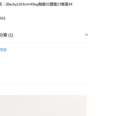
業銀行
彰化商業銀行
：(Becky)163cm/45kg胸圍32腰圍23臀圍34
庫商業銀行
第一商業銀行
付款
業儲蓄銀行
台北富邦商業銀行
業銀行
彰化商業銀行
華商業銀行
兆豐國際商業銀行
業儲蓄銀行
台北富邦商業銀行
501
小企業銀行
台中商業銀行
華商業銀行
兆豐國際商業銀行
台灣）商業銀行
華泰商業銀行
小企業銀行
台中商業銀行
業銀行
遠東國際商業銀行
台灣）商業銀行
華泰商業銀行
類 (1)
業銀行
永豐商業銀行
業銀行
遠東國際商業銀行
業銀行
星展（台灣）商業銀行
業銀行
永豐商業銀行
享後付
ts
際商業銀行
中國信託商業銀行
業銀行
星展（台灣）商業銀行
客服
天信用卡公司
際商業銀行
中國信託商業銀行
FTEE先享後付」】
天信用卡公司
先享後付是「在收到商品之後才付款」的支付方式。 讓您購物簡單
心！
：不需註冊會員、不需綁卡、不需儲值。
：只要手機號碼，簡訊認證，即可結帳。
：先確認商品／服務後，再付款。
付款
EE先享後付」結帳流程】
0，滿NT$999(含以上)免運費
方式選擇「AFTEE先享後付」後，將跳轉至「AFTEE先享後
頁面，進行簡訊認證並確認金額後，即可完成結帳。
家取貨
成立數日內，您將收到繳費通知簡訊。
費通知簡訊後14天內，點擊此簡訊中的連結，可透過四大超商
0，滿NT$999(含以上)免運費
網路銀行／等多元方式進行付款，方視為交易完成。
：結帳手續完成當下不需立刻繳費，但若您需要取消訂單，請聯