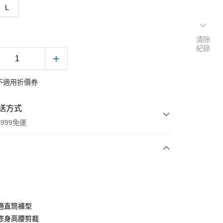
L
清除
紀錄
不適用折價券
送方式
999免運
次付款
期付款
0 利率 每期
NT$357
21家銀行
適直筒褲型
0 利率 每期
NT$178
21家銀行
庫商業銀行
第一商業銀行
修身高腰剪裁