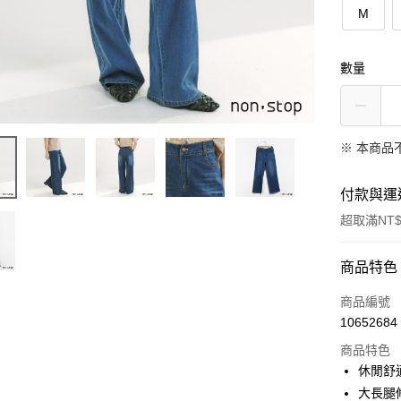
M
數量
※ 本商品
付款與運
超取滿NT$
付款方式
商品特色
信用卡一
商品編號
10652684
信用卡分
商品特色
3 期 
休閒舒
6 期 
合作金
大長腿