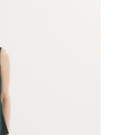
付款
的店家。未經商家同意取消之訂單仍視為有效，需透過AFTEE
繳納相關費用。
0，滿NT$2,200(含以上)免運費
否成功請以「AFTEE先享後付 」之結帳頁面顯示為準，若有關於
功／繳費後需取消欲退款等相關疑問，請聯繫「AFTEE先享後
1取貨
援中心」
https://netprotections.freshdesk.com/support/home
0，滿NT$2,200(含以上)免運費
項】
恩沛科技股份有限公司提供之「AFTEE先享後付」服務完成之
依本服務之必要範圍內提供個人資料，並將交易相關給付款項請
0，滿NT$2,200(含以上)免運費
讓予恩沛科技股份有限公司。
個人資料處理事宜，請瀏覽以下網址：
ee.tw/terms/#terms3
50，滿NT$2,500(含以上)免運費
年的使用者請事先徵得法定代理人或監護人之同意方可使用
E先享後付」，若未經同意申辦者引起之損失，本公司不負相關責
AFTEE先享後付」時，將依據個別帳號之用戶狀況，依本公司
核予不同之上限額度；若仍有額度不足之情形，本公司將視審查
用戶進行身份認證。
一人註冊多個帳號或使用他人資訊註冊。若發現惡意使用之情
科技股份有限公司將有權停止該用戶之使用額度並採取法律行