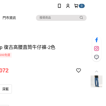
0
門市資訊
stop 復古高腰直筒牛仔褲-2色
999免運
072
深藍