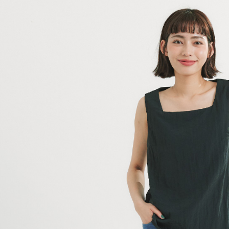
7-11取貨
絡購買商品
先享後付
每筆NT$8
※ 交易是
是否繳費成
付款後7-1
付客戶支
每筆NT$8
【注意事
宅配-本島
１．透過由
交易，需
每筆NT$8
求債權轉
２．關於
宅配-離島
https://aft
每筆NT$1
３．未成
「AFTE
任。
４．使用「
即時審查
結果請求
５．嚴禁
形，恩沛
動。