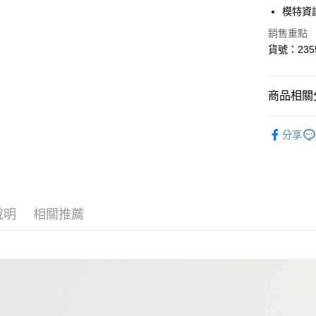
華南商
模特資訊
合作金
超商取貨
上海商
華南商
銷售重點
國泰世
LINE Pay
上海商
貨號：235
臺灣中
國泰世
匯豐（
Apple Pay
臺灣中
聯邦商
匯豐（
悠遊付
商品相關分
元大商
聯邦商
玉山商
元大商
AFTEE先
褲類 ｜Pan
台新國
玉山商
分享
相關說明
台灣樂
台新國
【關於「A
台灣樂
ATM付款
AFTEE
便利好安
１．簡單
２．便利
運送方式
說明
相關推薦
３．安心
全家取貨
【「AFT
每筆NT$8
１．於結帳
付」結帳
付款後全
２．訂單
３．收到繳
每筆NT$8
／ATM／
※ 請注意