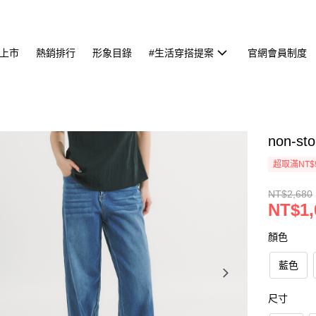
上市
熱銷排行
形象目錄
#生活穿搭提案
官網會員制度
non-
超取滿NT$
NT$2,680
NT$1,
顏色
藍色
尺寸