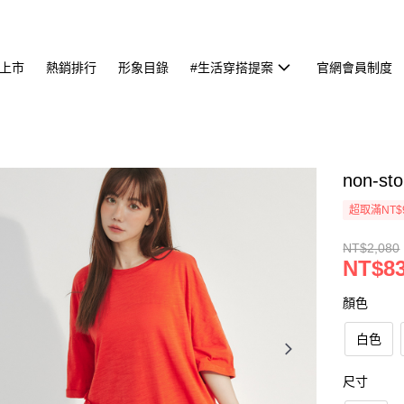
上市
熱銷排行
形象目錄
#生活穿搭提案
官網會員制度
non-
超取滿NT$
NT$2,080
NT$8
顏色
白色
尺寸