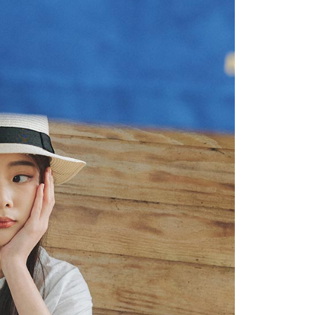
網路銀行／等多元方式進行付款，方視為交易完成。
：結帳手續完成當下不需立刻繳費，但若您需要取消訂單，請聯
付款
的店家。未經商家同意取消之訂單仍視為有效，需透過AFTEE
繳納相關費用。
0，滿NT$2,200(含以上)免運費
否成功請以「AFTEE先享後付 」之結帳頁面顯示為準，若有關於
功／繳費後需取消欲退款等相關疑問，請聯繫「AFTEE先享後
1取貨
援中心」
https://netprotections.freshdesk.com/support/home
0，滿NT$2,200(含以上)免運費
項】
恩沛科技股份有限公司提供之「AFTEE先享後付」服務完成之
依本服務之必要範圍內提供個人資料，並將交易相關給付款項請
0，滿NT$2,200(含以上)免運費
讓予恩沛科技股份有限公司。
個人資料處理事宜，請瀏覽以下網址：
ee.tw/terms/#terms3
50，滿NT$2,500(含以上)免運費
年的使用者請事先徵得法定代理人或監護人之同意方可使用
E先享後付」，若未經同意申辦者引起之損失，本公司不負相關責
AFTEE先享後付」時，將依據個別帳號之用戶狀況，依本公司
核予不同之上限額度；若仍有額度不足之情形，本公司將視審查
用戶進行身份認證。
一人註冊多個帳號或使用他人資訊註冊。若發現惡意使用之情
科技股份有限公司將有權停止該用戶之使用額度並採取法律行