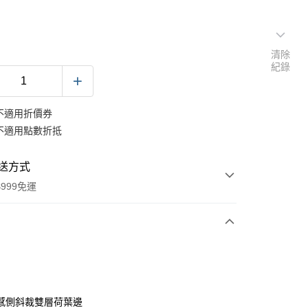
清除
紀錄
不適用折價券
不適用點數折抵
送方式
999免運
次付款
期付款
0 利率 每期
NT$277
21家銀行
感側斜裁雙層荷葉邊