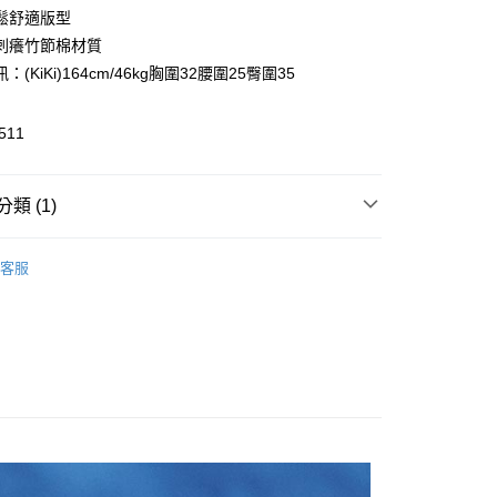
0 利率 每期
NT$138
21家銀行
庫商業銀行
第一商業銀行
鬆舒適版型
業銀行
彰化商業銀行
刺癢竹節棉材質
庫商業銀行
第一商業銀行
付款
業儲蓄銀行
台北富邦商業銀行
業銀行
彰化商業銀行
：(KiKi)164cm/46kg胸圍32腰圍25臀圍35
華商業銀行
兆豐國際商業銀行
業儲蓄銀行
台北富邦商業銀行
小企業銀行
台中商業銀行
華商業銀行
兆豐國際商業銀行
台灣）商業銀行
華泰商業銀行
511
小企業銀行
台中商業銀行
業銀行
遠東國際商業銀行
台灣）商業銀行
華泰商業銀行
業銀行
永豐商業銀行
業銀行
遠東國際商業銀行
業銀行
星展（台灣）商業銀行
類 (1)
業銀行
永豐商業銀行
享後付
際商業銀行
中國信託商業銀行
業銀行
星展（台灣）商業銀行
天信用卡公司
rts
際商業銀行
中國信託商業銀行
FTEE先享後付」】
客服
天信用卡公司
先享後付是「在收到商品之後才付款」的支付方式。 讓您購物簡單
心！
：不需註冊會員、不需綁卡、不需儲值。
：只要手機號碼，簡訊認證，即可結帳。
：先確認商品／服務後，再付款。
付款
EE先享後付」結帳流程】
0，滿NT$999(含以上)免運費
方式選擇「AFTEE先享後付」後，將跳轉至「AFTEE先享後
頁面，進行簡訊認證並確認金額後，即可完成結帳。
家取貨
成立數日內，您將收到繳費通知簡訊。
費通知簡訊後14天內，點擊此簡訊中的連結，可透過四大超商
0，滿NT$999(含以上)免運費