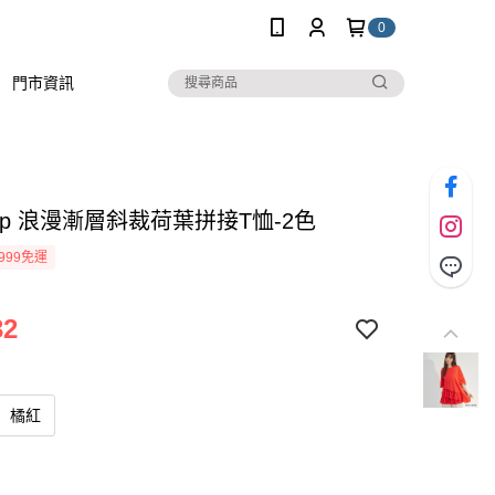
0
門市資訊
stop 浪漫漸層斜裁荷葉拼接T恤-2色
999免運
32
橘紅