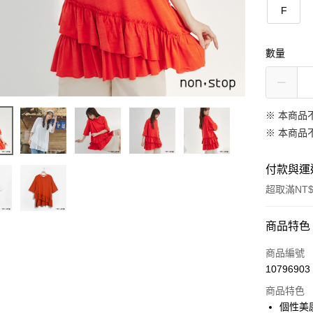
F
數量
※ 本商品
※ 本商品
付款與運
超取滿NT$
付款方式
商品特色
信用卡一
商品編號
10796903
信用卡分
商品特色
3 期 
個性美