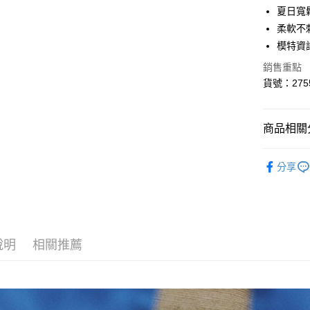
6 期 
合作金
夏日寬
華南商
柔軟不
合作金
超商取貨
上海商
華南商
模特資訊
國泰世
LINE Pay
上海商
銷售重點
臺灣中
國泰世
匯豐（
貨號：275
Apple Pay
臺灣中
聯邦商
匯豐（
悠遊付
元大商
聯邦商
玉山商
商品相關分
元大商
AFTEE先
台新國
玉山商
相關說明
台灣樂
T恤 ｜T-Shi
台新國
【關於「A
分享
台灣樂
ATM付款
AFTEE
便利好安
１．簡單
２．便利
運送方式
３．安心
說明
相關推薦
全家取貨
【「AFT
每筆NT$8
１．於結帳
付」結帳
付款後全
２．訂單
３．收到繳
每筆NT$8