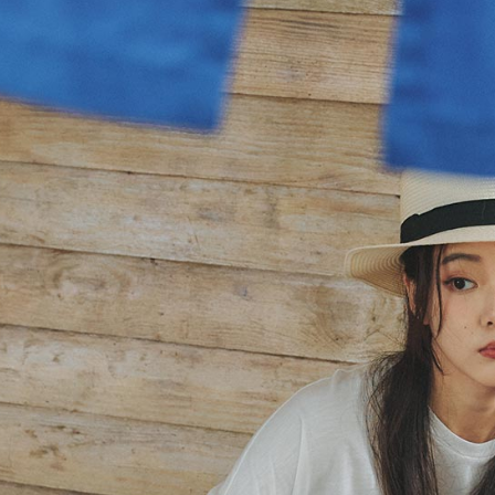
／ATM／
※ 請注意
7-11取貨
絡購買商品
先享後付
每筆NT$8
※ 交易是
是否繳費成
付款後7-1
付客戶支
每筆NT$8
【注意事
宅配-本島
１．透過由
交易，需
每筆NT$8
求債權轉
２．關於
宅配-離島
https://aft
每筆NT$1
３．未成
「AFTE
任。
４．使用「
即時審查
結果請求
５．嚴禁
形，恩沛
動。