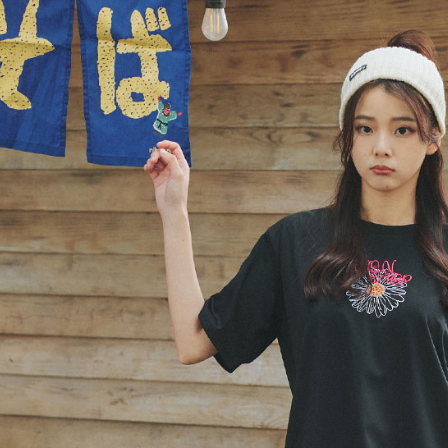
／ATM／
※ 請注意
7-11取貨
絡購買商品
先享後付
每筆NT$8
※ 交易是
是否繳費成
付款後7-1
付客戶支
每筆NT$8
【注意事
宅配-本島
１．透過由
交易，需
每筆NT$8
求債權轉
２．關於
宅配-離島
https://aft
每筆NT$1
３．未成
「AFTE
任。
４．使用「
即時審查
結果請求
５．嚴禁
形，恩沛
動。