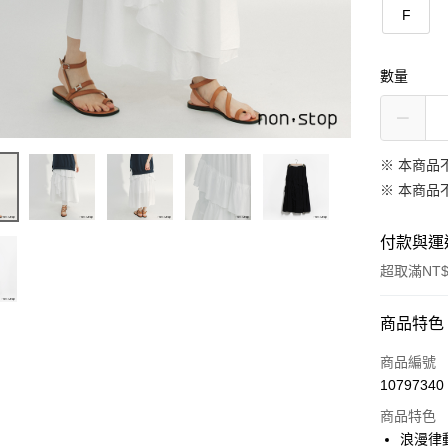
F
數量
※ 本商品
※ 本商品
付款與運
超取滿NT$
付款方式
商品特色
信用卡一
商品編號
10797340
信用卡分
商品特色
3 期 
浪漫律