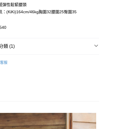
0 利率 每期
NT$252
21家銀行
庫商業銀行
第一商業銀行
感彈性鬆緊腰頭
業銀行
彰化商業銀行
：(KiKi)164cm/46kg胸圍32腰圍25臀圍35
庫商業銀行
第一商業銀行
付款
業儲蓄銀行
台北富邦商業銀行
業銀行
彰化商業銀行
華商業銀行
兆豐國際商業銀行
業儲蓄銀行
台北富邦商業銀行
540
小企業銀行
台中商業銀行
華商業銀行
兆豐國際商業銀行
台灣）商業銀行
華泰商業銀行
小企業銀行
台中商業銀行
業銀行
遠東國際商業銀行
台灣）商業銀行
華泰商業銀行
類 (1)
業銀行
永豐商業銀行
業銀行
遠東國際商業銀行
業銀行
星展（台灣）商業銀行
業銀行
永豐商業銀行
享後付
ts
際商業銀行
中國信託商業銀行
業銀行
星展（台灣）商業銀行
客服
天信用卡公司
際商業銀行
中國信託商業銀行
FTEE先享後付」】
天信用卡公司
先享後付是「在收到商品之後才付款」的支付方式。 讓您購物簡單
心！
：不需註冊會員、不需綁卡、不需儲值。
：只要手機號碼，簡訊認證，即可結帳。
：先確認商品／服務後，再付款。
付款
EE先享後付」結帳流程】
0，滿NT$999(含以上)免運費
方式選擇「AFTEE先享後付」後，將跳轉至「AFTEE先享後
頁面，進行簡訊認證並確認金額後，即可完成結帳。
家取貨
成立數日內，您將收到繳費通知簡訊。
費通知簡訊後14天內，點擊此簡訊中的連結，可透過四大超商
0，滿NT$999(含以上)免運費