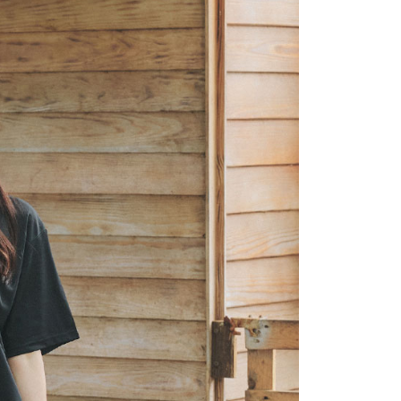
網路銀行／等多元方式進行付款，方視為交易完成。
：結帳手續完成當下不需立刻繳費，但若您需要取消訂單，請聯
付款
的店家。未經商家同意取消之訂單仍視為有效，需透過AFTEE
繳納相關費用。
0，滿NT$2,200(含以上)免運費
否成功請以「AFTEE先享後付 」之結帳頁面顯示為準，若有關於
功／繳費後需取消欲退款等相關疑問，請聯繫「AFTEE先享後
1取貨
援中心」
https://netprotections.freshdesk.com/support/home
0，滿NT$2,200(含以上)免運費
項】
恩沛科技股份有限公司提供之「AFTEE先享後付」服務完成之
依本服務之必要範圍內提供個人資料，並將交易相關給付款項請
0，滿NT$2,200(含以上)免運費
讓予恩沛科技股份有限公司。
個人資料處理事宜，請瀏覽以下網址：
ee.tw/terms/#terms3
50，滿NT$2,500(含以上)免運費
年的使用者請事先徵得法定代理人或監護人之同意方可使用
E先享後付」，若未經同意申辦者引起之損失，本公司不負相關責
AFTEE先享後付」時，將依據個別帳號之用戶狀況，依本公司
核予不同之上限額度；若仍有額度不足之情形，本公司將視審查
用戶進行身份認證。
一人註冊多個帳號或使用他人資訊註冊。若發現惡意使用之情
科技股份有限公司將有權停止該用戶之使用額度並採取法律行