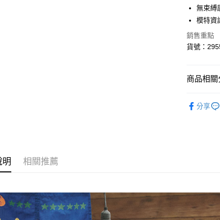
6 期 
合作金
無束縛
華南商
模特資訊
合作金
超商取貨
上海商
華南商
銷售重點
國泰世
LINE Pay
上海商
貨號：295
臺灣中
國泰世
匯豐（
Apple Pay
臺灣中
聯邦商
匯豐（
悠遊付
商品相關分
元大商
聯邦商
玉山商
元大商
AFTEE先
裙類 ｜Skir
台新國
玉山商
分享
相關說明
台灣樂
台新國
【關於「A
台灣樂
ATM付款
AFTEE
便利好安
１．簡單
２．便利
運送方式
說明
相關推薦
３．安心
全家取貨
【「AFT
每筆NT$8
１．於結帳
付」結帳
付款後全
２．訂單
３．收到繳
每筆NT$8