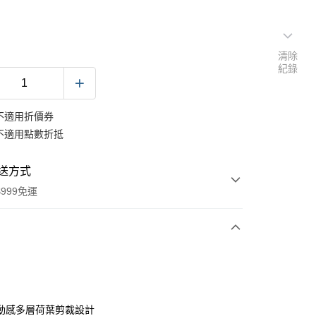
清除
紀錄
不適用折價券
不適用點數折抵
送方式
999免運
次付款
期付款
0 利率 每期
NT$504
21家銀行
動感多層荷葉剪裁設計