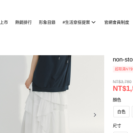
上市
熱銷排行
形象目錄
#生活穿搭提案
官網會員制度
non-
超取滿NT$
NT$3,780
NT$1,
顏色
白色
尺寸