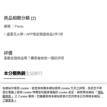
商品相關分類 (2)
褲類 ｜Pants
✨盛夏花火祭✨APP限定精選商品2件7折
評價
喜歡這個商品嗎？購買後給他一個好評吧
本分類熱銷
全站排行
本網站中使用 cookie，欲查詢有關本網站使用 cookie 方式之詳情，及若您不希
熱門標籤
望在電腦上使用 cookie 時應如何變更電腦的 cookie 設定，請參閱本網站「
隱私
權條款
」之 Cookie 聲明。您繼續使用本網站即表示您同意本公司得按本網站使
用條款之 Cookie 聲明使用 cookie。
了解更多 >