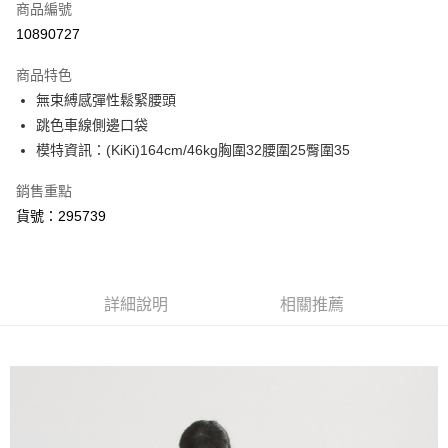
商品編號
信用卡分期付款
10890727
3 期 0 利率 每期
NT$357
21家銀行
商品特色
6 期 0 利率 每期
NT$178
21家銀行
合作金庫商業銀行
第一商業銀行
無束縛感彈性鬆緊腰頭
華南商業銀行
彰化商業銀行
合作金庫商業銀行
第一商業銀行
超商取貨付款
跳色車線側邊口袋
上海商業儲蓄銀行
台北富邦商業銀行
華南商業銀行
彰化商業銀行
國泰世華商業銀行
兆豐國際商業銀行
模特資訊：(KiKi)164cm/46kg胸圍32腰圍25臀圍35
LINE Pay
上海商業儲蓄銀行
台北富邦商業銀行
臺灣中小企業銀行
台中商業銀行
國泰世華商業銀行
兆豐國際商業銀行
銷售重點
匯豐（台灣）商業銀行
華泰商業銀行
Apple Pay
臺灣中小企業銀行
台中商業銀行
聯邦商業銀行
遠東國際商業銀行
貨號：295739
匯豐（台灣）商業銀行
華泰商業銀行
悠遊付
元大商業銀行
永豐商業銀行
聯邦商業銀行
遠東國際商業銀行
玉山商業銀行
星展（台灣）商業銀行
元大商業銀行
永豐商業銀行
AFTEE先享後付
台新國際商業銀行
中國信託商業銀行
玉山商業銀行
星展（台灣）商業銀行
相關說明
台灣樂天信用卡公司
台新國際商業銀行
詳細說明
中國信託商業銀行
相關推薦
【關於「AFTEE先享後付」】
台灣樂天信用卡公司
ATM付款
AFTEE先享後付是「在收到商品之後才付款」的支付方式。 讓您購物簡單
便利好安心！
１．簡單：不需註冊會員、不需綁卡、不需儲值。
運送方式
２．便利：只要手機號碼，簡訊認證，即可結帳。
３．安心：先確認商品／服務後，再付款。
全家取貨付款
每筆NT$80，滿NT$2,200(含以上)免運費
【「AFTEE先享後付」結帳流程】