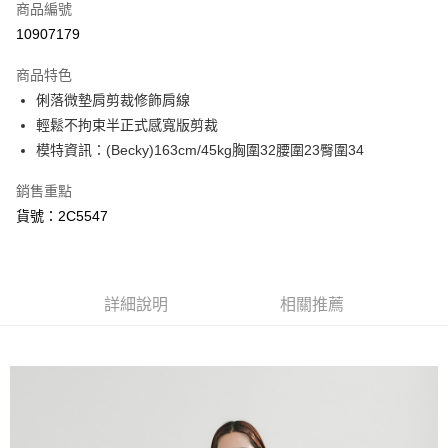
商品編號
信用卡分期付款
10907179
3 期 0 利率 每期
NT$530
21家銀行
商品特色
6 期 0 利率 每期
NT$265
21家銀行
合作金庫商業銀行
第一商業銀行
俐落微墊肩剪裁修飾肩線
華南商業銀行
彰化商業銀行
合作金庫商業銀行
第一商業銀行
超商取貨付款
輕鬆不拘束半正式感寬版剪裁
上海商業儲蓄銀行
台北富邦商業銀行
華南商業銀行
彰化商業銀行
國泰世華商業銀行
兆豐國際商業銀行
模特資訊：(Becky)163cm/45kg胸圍32腰圍23臀圍34
LINE Pay
上海商業儲蓄銀行
台北富邦商業銀行
臺灣中小企業銀行
台中商業銀行
國泰世華商業銀行
兆豐國際商業銀行
銷售重點
匯豐（台灣）商業銀行
華泰商業銀行
Apple Pay
臺灣中小企業銀行
台中商業銀行
聯邦商業銀行
遠東國際商業銀行
貨號：2C5547
匯豐（台灣）商業銀行
華泰商業銀行
悠遊付
元大商業銀行
永豐商業銀行
聯邦商業銀行
遠東國際商業銀行
玉山商業銀行
星展（台灣）商業銀行
元大商業銀行
永豐商業銀行
AFTEE先享後付
台新國際商業銀行
中國信託商業銀行
玉山商業銀行
星展（台灣）商業銀行
相關說明
台灣樂天信用卡公司
台新國際商業銀行
詳細說明
中國信託商業銀行
相關推薦
【關於「AFTEE先享後付」】
台灣樂天信用卡公司
ATM付款
AFTEE先享後付是「在收到商品之後才付款」的支付方式。 讓您購物簡單
便利好安心！
１．簡單：不需註冊會員、不需綁卡、不需儲值。
運送方式
２．便利：只要手機號碼，簡訊認證，即可結帳。
３．安心：先確認商品／服務後，再付款。
全家取貨付款
每筆NT$80，滿NT$999(含以上)免運費
【「AFTEE先享後付」結帳流程】