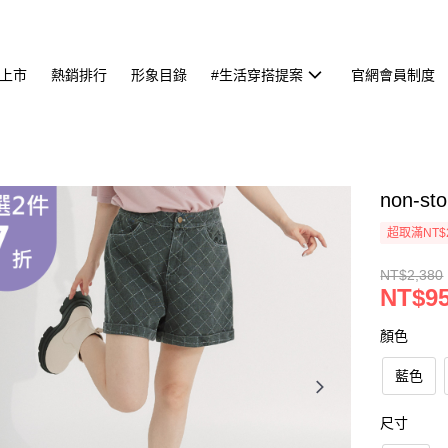
上市
熱銷排行
形象目錄
#生活穿搭提案
官網會員制度
non-
超取滿NT$
NT$2,380
NT$9
顏色
藍色
尺寸