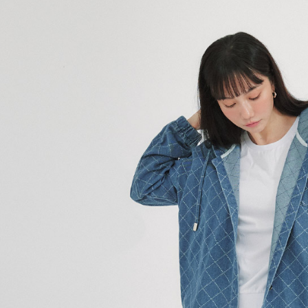
／ATM／
※ 請注意
7-11取貨
絡購買商品
先享後付
每筆NT$8
※ 交易是
是否繳費成
付款後7-1
付客戶支
每筆NT$8
【注意事
宅配-本島
１．透過由
交易，需
每筆NT$8
求債權轉
２．關於
宅配-離島
https://aft
每筆NT$1
３．未成
「AFTE
任。
４．使用「
即時審查
結果請求
５．嚴禁
形，恩沛
動。