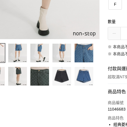
F
數量
※ 本商品
※ 本商品
付款與運
超取滿NT$
付款方式
商品特色
信用卡一
商品編號
11046683
信用卡分
商品特色
3 期 
經典菱