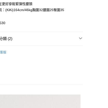
0 利率 每期
NT$158
21家銀行
庫商業銀行
第一商業銀行
在更好穿鬆緊彈性腰頭
業銀行
彰化商業銀行
：(KiKi)164cm/46kg胸圍32腰圍25臀圍35
庫商業銀行
第一商業銀行
付款
業儲蓄銀行
台北富邦商業銀行
業銀行
彰化商業銀行
華商業銀行
兆豐國際商業銀行
業儲蓄銀行
台北富邦商業銀行
530
小企業銀行
台中商業銀行
華商業銀行
兆豐國際商業銀行
台灣）商業銀行
華泰商業銀行
小企業銀行
台中商業銀行
業銀行
遠東國際商業銀行
台灣）商業銀行
華泰商業銀行
類 (2)
業銀行
永豐商業銀行
業銀行
遠東國際商業銀行
業銀行
星展（台灣）商業銀行
業銀行
永豐商業銀行
享後付
ts
際商業銀行
中國信託商業銀行
業銀行
星展（台灣）商業銀行
客服
天信用卡公司
際商業銀行
中國信託商業銀行
祭✨APP限定精選商品2件7折
FTEE先享後付」】
天信用卡公司
先享後付是「在收到商品之後才付款」的支付方式。 讓您購物簡單
心！
：不需註冊會員、不需綁卡、不需儲值。
：只要手機號碼，簡訊認證，即可結帳。
：先確認商品／服務後，再付款。
付款
EE先享後付」結帳流程】
0，滿NT$2,200(含以上)免運費
方式選擇「AFTEE先享後付」後，將跳轉至「AFTEE先享後
頁面，進行簡訊認證並確認金額後，即可完成結帳。
家取貨
成立數日內，您將收到繳費通知簡訊。
費通知簡訊後14天內，點擊此簡訊中的連結，可透過四大超商
0，滿NT$2,200(含以上)免運費