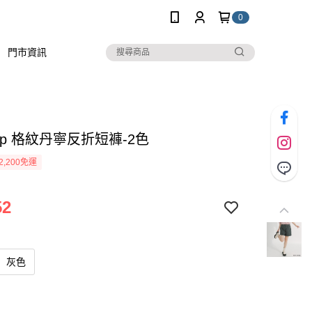
0
門市資訊
stop 格紋丹寧反折短褲-2色
2,200免運
52
灰色