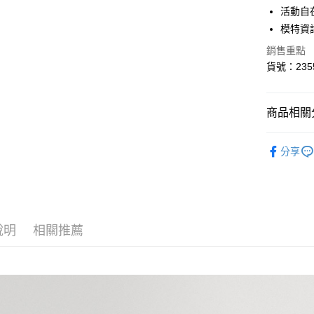
6 期 
合作金
活動自
華南商
模特資訊
合作金
超商取貨
上海商
華南商
銷售重點
國泰世
LINE Pay
上海商
貨號：235
臺灣中
國泰世
匯豐（
Apple Pay
臺灣中
聯邦商
匯豐（
悠遊付
商品相關分
元大商
聯邦商
玉山商
元大商
AFTEE先
褲類 ｜Pan
台新國
玉山商
分享
相關說明
台灣樂
台新國
✨盛夏花火
【關於「A
台灣樂
ATM付款
AFTEE
便利好安
１．簡單
２．便利
運送方式
說明
相關推薦
３．安心
全家取貨
【「AFT
每筆NT$8
１．於結帳
付」結帳
付款後全
２．訂單
３．收到繳
每筆NT$8