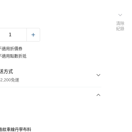
清除
紀錄
不適用折價券
不適用點數折抵
送方式
2,200免運
次付款
期付款
0 利率 每期
NT$317
21家銀行
格紋車線丹寧布料