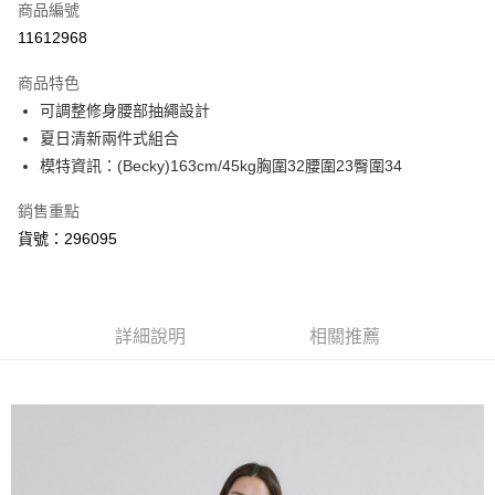
商品編號
信用卡分期付款
11612968
3 期 0 利率 每期
NT$560
21家銀行
商品特色
6 期 0 利率 每期
NT$280
21家銀行
合作金庫商業銀行
第一商業銀行
可調整修身腰部抽繩設計
華南商業銀行
彰化商業銀行
合作金庫商業銀行
第一商業銀行
超商取貨付款
夏日清新兩件式組合
上海商業儲蓄銀行
台北富邦商業銀行
華南商業銀行
彰化商業銀行
國泰世華商業銀行
兆豐國際商業銀行
模特資訊：(Becky)163cm/45kg胸圍32腰圍23臀圍34
LINE Pay
上海商業儲蓄銀行
台北富邦商業銀行
臺灣中小企業銀行
台中商業銀行
國泰世華商業銀行
兆豐國際商業銀行
銷售重點
匯豐（台灣）商業銀行
華泰商業銀行
悠遊付
臺灣中小企業銀行
台中商業銀行
聯邦商業銀行
遠東國際商業銀行
貨號：296095
匯豐（台灣）商業銀行
華泰商業銀行
AFTEE先享後付
元大商業銀行
永豐商業銀行
聯邦商業銀行
遠東國際商業銀行
玉山商業銀行
星展（台灣）商業銀行
相關說明
元大商業銀行
永豐商業銀行
台新國際商業銀行
中國信託商業銀行
【關於「AFTEE先享後付」】
玉山商業銀行
星展（台灣）商業銀行
ATM付款
台灣樂天信用卡公司
AFTEE先享後付是「在收到商品之後才付款」的支付方式。 讓您購物簡單
台新國際商業銀行
詳細說明
中國信託商業銀行
相關推薦
便利好安心！
台灣樂天信用卡公司
１．簡單：不需註冊會員、不需綁卡、不需儲值。
運送方式
２．便利：只要手機號碼，簡訊認證，即可結帳。
３．安心：先確認商品／服務後，再付款。
全家取貨付款
每筆NT$80，滿NT$999(含以上)免運費
【「AFTEE先享後付」結帳流程】
１．於結帳方式選擇「AFTEE先享後付」後，將跳轉至「AFTEE先享後付」
付款後全家取貨
結帳頁面，進行簡訊認證並確認金額後，即可完成結帳。