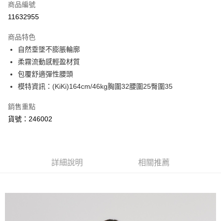
商品編號
信用卡分期付款
11632955
3 期 0 利率 每期
NT$426
21家銀行
商品特色
6 期 0 利率 每期
NT$213
21家銀行
合作金庫商業銀行
第一商業銀行
自然垂墜不膨脹輪廓
華南商業銀行
彰化商業銀行
合作金庫商業銀行
第一商業銀行
超商取貨付款
柔霧流動感輕盈材質
上海商業儲蓄銀行
台北富邦商業銀行
華南商業銀行
彰化商業銀行
國泰世華商業銀行
兆豐國際商業銀行
包覆舒適彈性腰頭
LINE Pay
上海商業儲蓄銀行
台北富邦商業銀行
臺灣中小企業銀行
台中商業銀行
模特資訊：(KiKi)164cm/46kg胸圍32腰圍25臀圍35
國泰世華商業銀行
兆豐國際商業銀行
匯豐（台灣）商業銀行
華泰商業銀行
悠遊付
臺灣中小企業銀行
台中商業銀行
聯邦商業銀行
遠東國際商業銀行
銷售重點
匯豐（台灣）商業銀行
華泰商業銀行
AFTEE先享後付
元大商業銀行
永豐商業銀行
貨號：246002
聯邦商業銀行
遠東國際商業銀行
玉山商業銀行
星展（台灣）商業銀行
相關說明
元大商業銀行
永豐商業銀行
台新國際商業銀行
中國信託商業銀行
【關於「AFTEE先享後付」】
玉山商業銀行
星展（台灣）商業銀行
ATM付款
台灣樂天信用卡公司
AFTEE先享後付是「在收到商品之後才付款」的支付方式。 讓您購物簡單
台新國際商業銀行
中國信託商業銀行
便利好安心！
台灣樂天信用卡公司
詳細說明
相關推薦
１．簡單：不需註冊會員、不需綁卡、不需儲值。
運送方式
２．便利：只要手機號碼，簡訊認證，即可結帳。
３．安心：先確認商品／服務後，再付款。
全家取貨付款
每筆NT$80，滿NT$999(含以上)免運費
【「AFTEE先享後付」結帳流程】
１．於結帳方式選擇「AFTEE先享後付」後，將跳轉至「AFTEE先享後付」
付款後全家取貨
結帳頁面，進行簡訊認證並確認金額後，即可完成結帳。