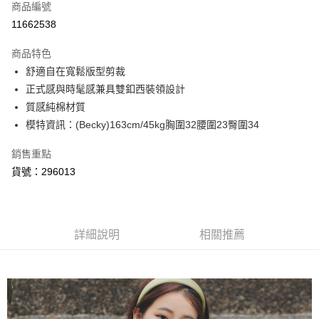
商品編號
信用卡分期付款
11662538
3 期 0 利率 每期
NT$426
21家銀行
商品特色
6 期 0 利率 每期
NT$213
21家銀行
合作金庫商業銀行
第一商業銀行
舒適自在寬鬆版型剪裁
華南商業銀行
彰化商業銀行
合作金庫商業銀行
第一商業銀行
超商取貨付款
正式感與時髦感兼具雙釦西裝領設計
上海商業儲蓄銀行
台北富邦商業銀行
華南商業銀行
彰化商業銀行
國泰世華商業銀行
兆豐國際商業銀行
質感純棉材質
LINE Pay
上海商業儲蓄銀行
台北富邦商業銀行
臺灣中小企業銀行
台中商業銀行
模特資訊：(Becky)163cm/45kg胸圍32腰圍23臀圍34
國泰世華商業銀行
兆豐國際商業銀行
匯豐（台灣）商業銀行
華泰商業銀行
悠遊付
臺灣中小企業銀行
台中商業銀行
聯邦商業銀行
遠東國際商業銀行
銷售重點
匯豐（台灣）商業銀行
華泰商業銀行
AFTEE先享後付
元大商業銀行
永豐商業銀行
貨號：296013
聯邦商業銀行
遠東國際商業銀行
玉山商業銀行
星展（台灣）商業銀行
相關說明
元大商業銀行
永豐商業銀行
台新國際商業銀行
中國信託商業銀行
【關於「AFTEE先享後付」】
玉山商業銀行
星展（台灣）商業銀行
ATM付款
台灣樂天信用卡公司
AFTEE先享後付是「在收到商品之後才付款」的支付方式。 讓您購物簡單
台新國際商業銀行
中國信託商業銀行
便利好安心！
台灣樂天信用卡公司
詳細說明
相關推薦
１．簡單：不需註冊會員、不需綁卡、不需儲值。
運送方式
２．便利：只要手機號碼，簡訊認證，即可結帳。
３．安心：先確認商品／服務後，再付款。
全家取貨付款
每筆NT$80，滿NT$999(含以上)免運費
【「AFTEE先享後付」結帳流程】
１．於結帳方式選擇「AFTEE先享後付」後，將跳轉至「AFTEE先享後付」
付款後全家取貨
結帳頁面，進行簡訊認證並確認金額後，即可完成結帳。