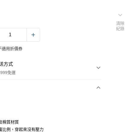
清除
紀錄
不適用折價券
送方式
999免運
次付款
期付款
0 利率 每期
NT$493
21家銀行
紋棉質材質
0 利率 每期
NT$246
21家銀行
庫商業銀行
第一商業銀行
腹比例，穿起來沒有壓力