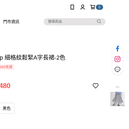
0
門市資訊
stop 細格紋鬆緊A字長裙-2色
999免運
480
黑色