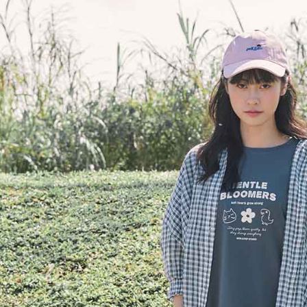
每筆NT$8
※ 交易是
是否繳費成
付款後7-1
付客戶支
每筆NT$8
【注意事
宅配-本島
１．透過由
交易，需
每筆NT$8
求債權轉
２．關於
宅配-離島
https://aft
每筆NT$1
３．未成
「AFTE
任。
４．使用「
即時審查
結果請求
５．嚴禁
形，恩沛
動。