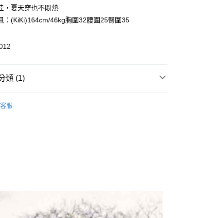
業銀行
彰化商業銀行
佳，夏天穿也不悶熱
庫商業銀行
第一商業銀行
付款
業儲蓄銀行
台北富邦商業銀行
業銀行
彰化商業銀行
：(KiKi)164cm/46kg胸圍32腰圍25臀圍35
華商業銀行
兆豐國際商業銀行
業儲蓄銀行
台北富邦商業銀行
小企業銀行
台中商業銀行
華商業銀行
兆豐國際商業銀行
台灣）商業銀行
華泰商業銀行
012
小企業銀行
台中商業銀行
業銀行
遠東國際商業銀行
台灣）商業銀行
華泰商業銀行
享後付
業銀行
永豐商業銀行
業銀行
遠東國際商業銀行
業銀行
星展（台灣）商業銀行
類 (1)
業銀行
永豐商業銀行
FTEE先享後付」】
際商業銀行
中國信託商業銀行
業銀行
星展（台灣）商業銀行
先享後付是「在收到商品之後才付款」的支付方式。 讓您購物簡單
天信用卡公司
ts
際商業銀行
中國信託商業銀行
心！
客服
天信用卡公司
：不需註冊會員、不需綁卡、不需儲值。
：只要手機號碼，簡訊認證，即可結帳。
：先確認商品／服務後，再付款。
付款
EE先享後付」結帳流程】
0，滿NT$999(含以上)免運費
方式選擇「AFTEE先享後付」後，將跳轉至「AFTEE先享後
頁面，進行簡訊認證並確認金額後，即可完成結帳。
家取貨
成立數日內，您將收到繳費通知簡訊。
費通知簡訊後14天內，點擊此簡訊中的連結，可透過四大超商
0，滿NT$999(含以上)免運費
網路銀行／等多元方式進行付款，方視為交易完成。
：結帳手續完成當下不需立刻繳費，但若您需要取消訂單，請聯
付款
的店家。未經商家同意取消之訂單仍視為有效，需透過AFTEE
繳納相關費用。