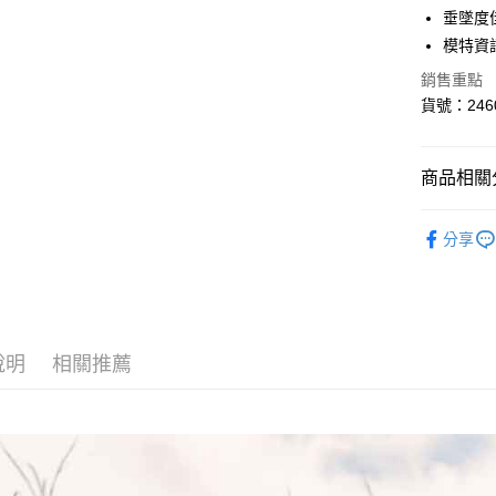
華南商
垂墜度
合作金
超商取貨
上海商
華南商
模特資訊
國泰世
LINE Pay
上海商
銷售重點
臺灣中
國泰世
匯豐（
貨號：246
悠遊付
臺灣中
聯邦商
匯豐（
AFTEE先
元大商
聯邦商
玉山商
相關說明
商品相關分
元大商
【關於「A
台新國
玉山商
ATM付款
AFTEE
台灣樂
裙類 ｜Skir
台新國
便利好安
分享
台灣樂
１．簡單
２．便利
運送方式
３．安心
全家取貨
【「AFT
每筆NT$8
１．於結帳
說明
相關推薦
付」結帳
付款後全
２．訂單
３．收到繳
每筆NT$8
／ATM／
※ 請注意
7-11取貨
絡購買商品
先享後付