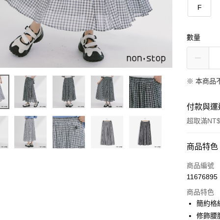
F
數量
※ 本商品
付款與運
超取滿NT$
付款方式
商品特色
信用卡一
商品編號
11676895
信用卡分
商品特色
3 期 
簡約格
6 期 
合作金
修飾腰