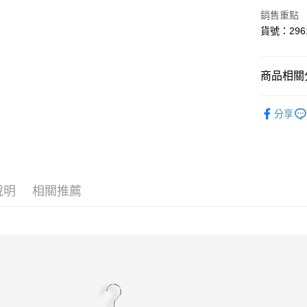
上海商
華南商
銷售重點
國泰世
LINE Pay
上海商
貨號：296
臺灣中
國泰世
匯豐（
悠遊付
臺灣中
聯邦商
匯豐（
AFTEE先
商品相關分
元大商
聯邦商
玉山商
相關說明
元大商
褲類 ｜Pan
【關於「A
台新國
玉山商
ATM付款
分享
AFTEE
台灣樂
台新國
👉超值魅
便利好安
台灣樂
１．簡單
✨新品上市｜
２．便利
運送方式
３．安心
❤️盛夏好
全家取貨
說明
相關推薦
【「AFT
每筆NT$8
１．於結帳
付」結帳
付款後全
２．訂單
３．收到繳
每筆NT$8
／ATM／
※ 請注意
7-11取貨
絡購買商品
先享後付
每筆NT$8
※ 交易是