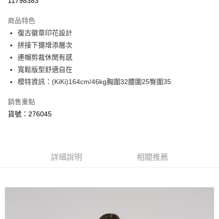
11798383
3 期 0 利率 每期
NT$462
21家銀行
商品特色
6 期 0 利率 每期
NT$231
21家銀行
合作金庫商業銀行
第一商業銀行
復古徽章印花設計
華南商業銀行
彰化商業銀行
合作金庫商業銀行
第一商業銀行
超商取貨付款
拼接下擺增添層次
上海商業儲蓄銀行
台北富邦商業銀行
華南商業銀行
彰化商業銀行
國泰世華商業銀行
兆豐國際商業銀行
連帽剪裁休閒有感
LINE Pay
上海商業儲蓄銀行
台北富邦商業銀行
臺灣中小企業銀行
台中商業銀行
寬鬆版型舒適自在
國泰世華商業銀行
兆豐國際商業銀行
匯豐（台灣）商業銀行
華泰商業銀行
悠遊付
臺灣中小企業銀行
台中商業銀行
模特資訊：(KiKi)164cm/46kg胸圍32腰圍25臀圍35
聯邦商業銀行
遠東國際商業銀行
匯豐（台灣）商業銀行
華泰商業銀行
AFTEE先享後付
元大商業銀行
永豐商業銀行
銷售重點
聯邦商業銀行
遠東國際商業銀行
玉山商業銀行
星展（台灣）商業銀行
相關說明
元大商業銀行
永豐商業銀行
貨號：276045
台新國際商業銀行
中國信託商業銀行
【關於「AFTEE先享後付」】
玉山商業銀行
星展（台灣）商業銀行
ATM付款
台灣樂天信用卡公司
AFTEE先享後付是「在收到商品之後才付款」的支付方式。 讓您購物簡單
台新國際商業銀行
中國信託商業銀行
便利好安心！
台灣樂天信用卡公司
１．簡單：不需註冊會員、不需綁卡、不需儲值。
運送方式
２．便利：只要手機號碼，簡訊認證，即可結帳。
詳細說明
相關推薦
３．安心：先確認商品／服務後，再付款。
全家取貨付款
每筆NT$80，滿NT$999(含以上)免運費
【「AFTEE先享後付」結帳流程】
１．於結帳方式選擇「AFTEE先享後付」後，將跳轉至「AFTEE先享後付」
付款後全家取貨
結帳頁面，進行簡訊認證並確認金額後，即可完成結帳。
２．訂單成立數日內，您將收到繳費通知簡訊。
每筆NT$80，滿NT$999(含以上)免運費
３．收到繳費通知簡訊後14天內，點擊此簡訊中的連結，可透過四大超商／