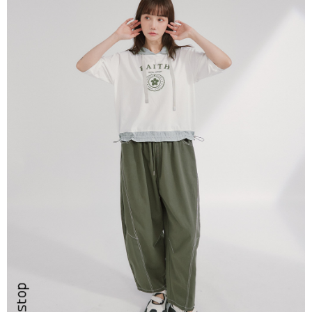
ATM／網路銀行／等多元方式進行付款，方視為交易完成。
7-11取貨付款
※ 請注意：結帳手續完成當下不需立刻繳費，但若您需要取消訂單，請聯絡
每筆NT$80，滿NT$2,200(含以上)免運費
購買商品的店家。未經商家同意取消之訂單仍視為有效，需透過AFTEE先享
後付繳納相關費用。
付款後7-11取貨
※ 交易是否成功請以「AFTEE先享後付 」之結帳頁面顯示為準，若有關於
是否繳費成功／繳費後需取消欲退款等相關疑問，請聯繫「AFTEE先享後付
每筆NT$80，滿NT$2,200(含以上)免運費
客戶支援中心」
https://netprotections.freshdesk.com/support/home
宅配-本島
【注意事項】
１．透過由恩沛科技股份有限公司提供之「AFTEE先享後付」服務完成之交
每筆NT$80，滿NT$2,200(含以上)免運費
易，需依本服務之必要範圍內提供個人資料，並將交易相關給付款項請求債
權轉讓予恩沛科技股份有限公司。
宅配-離島
２．關於個人資料處理事宜，請瀏覽以下網址：
每筆NT$150，滿NT$2,500(含以上)免運費
https://aftee.tw/terms/#terms3
３．未成年的使用者請事先徵得法定代理人或監護人之同意方可使用
「AFTEE先享後付」，若未經同意申辦者引起之損失，本公司不負相關責
任。
４．使用「AFTEE先享後付」時，將依據個別帳號之用戶狀況，依本公司即
時審查核予不同之上限額度；若仍有額度不足之情形，本公司將視審查結果
請求用戶進行身份認證。
５．嚴禁一人註冊多個帳號或使用他人資訊註冊。若發現惡意使用之情形，
恩沛科技股份有限公司將有權停止該用戶之使用額度並採取法律行動。