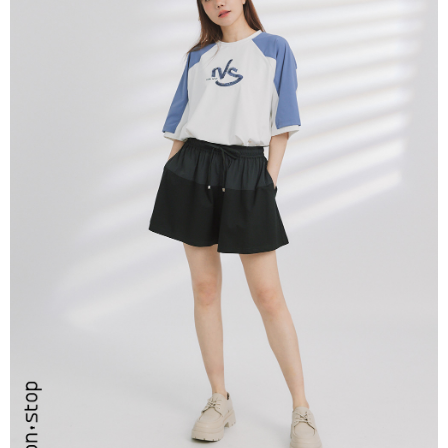
ATM／網路銀行／等多元方式進行付款，方視為交易完成。
7-11取貨付款
※ 請注意：結帳手續完成當下不需立刻繳費，但若您需要取消訂單，請聯絡
每筆NT$80，滿NT$2,200(含以上)免運費
購買商品的店家。未經商家同意取消之訂單仍視為有效，需透過AFTEE先享
後付繳納相關費用。
付款後7-11取貨
※ 交易是否成功請以「AFTEE先享後付 」之結帳頁面顯示為準，若有關於
是否繳費成功／繳費後需取消欲退款等相關疑問，請聯繫「AFTEE先享後付
每筆NT$80，滿NT$2,200(含以上)免運費
客戶支援中心」
https://netprotections.freshdesk.com/support/home
宅配-本島
【注意事項】
１．透過由恩沛科技股份有限公司提供之「AFTEE先享後付」服務完成之交
每筆NT$80，滿NT$2,200(含以上)免運費
易，需依本服務之必要範圍內提供個人資料，並將交易相關給付款項請求債
權轉讓予恩沛科技股份有限公司。
宅配-離島
２．關於個人資料處理事宜，請瀏覽以下網址：
每筆NT$150，滿NT$2,500(含以上)免運費
https://aftee.tw/terms/#terms3
３．未成年的使用者請事先徵得法定代理人或監護人之同意方可使用
「AFTEE先享後付」，若未經同意申辦者引起之損失，本公司不負相關責
任。
４．使用「AFTEE先享後付」時，將依據個別帳號之用戶狀況，依本公司即
時審查核予不同之上限額度；若仍有額度不足之情形，本公司將視審查結果
請求用戶進行身份認證。
５．嚴禁一人註冊多個帳號或使用他人資訊註冊。若發現惡意使用之情形，
恩沛科技股份有限公司將有權停止該用戶之使用額度並採取法律行動。