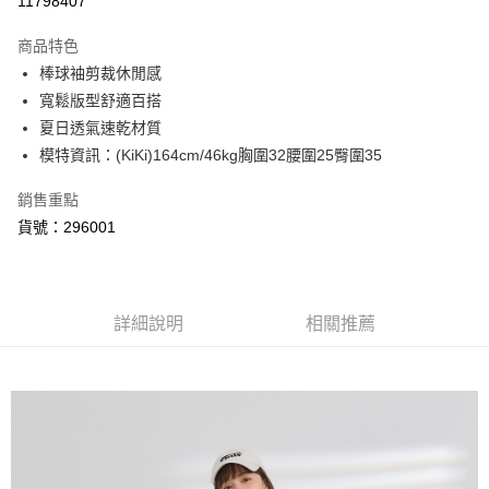
11798407
3 期 0 利率 每期
NT$226
21家銀行
商品特色
6 期 0 利率 每期
NT$113
21家銀行
合作金庫商業銀行
第一商業銀行
棒球袖剪裁休閒感
華南商業銀行
彰化商業銀行
合作金庫商業銀行
第一商業銀行
超商取貨付款
寬鬆版型舒適百搭
上海商業儲蓄銀行
台北富邦商業銀行
華南商業銀行
彰化商業銀行
國泰世華商業銀行
兆豐國際商業銀行
夏日透氣速乾材質
LINE Pay
上海商業儲蓄銀行
台北富邦商業銀行
臺灣中小企業銀行
台中商業銀行
模特資訊：(KiKi)164cm/46kg胸圍32腰圍25臀圍35
國泰世華商業銀行
兆豐國際商業銀行
匯豐（台灣）商業銀行
華泰商業銀行
悠遊付
臺灣中小企業銀行
台中商業銀行
聯邦商業銀行
遠東國際商業銀行
銷售重點
匯豐（台灣）商業銀行
華泰商業銀行
AFTEE先享後付
元大商業銀行
永豐商業銀行
貨號：296001
聯邦商業銀行
遠東國際商業銀行
玉山商業銀行
星展（台灣）商業銀行
相關說明
元大商業銀行
永豐商業銀行
台新國際商業銀行
中國信託商業銀行
【關於「AFTEE先享後付」】
玉山商業銀行
星展（台灣）商業銀行
ATM付款
台灣樂天信用卡公司
AFTEE先享後付是「在收到商品之後才付款」的支付方式。 讓您購物簡單
台新國際商業銀行
中國信託商業銀行
便利好安心！
台灣樂天信用卡公司
詳細說明
相關推薦
１．簡單：不需註冊會員、不需綁卡、不需儲值。
運送方式
２．便利：只要手機號碼，簡訊認證，即可結帳。
３．安心：先確認商品／服務後，再付款。
全家取貨付款
每筆NT$80，滿NT$2,200(含以上)免運費
【「AFTEE先享後付」結帳流程】
１．於結帳方式選擇「AFTEE先享後付」後，將跳轉至「AFTEE先享後付」
付款後全家取貨
結帳頁面，進行簡訊認證並確認金額後，即可完成結帳。
２．訂單成立數日內，您將收到繳費通知簡訊。
每筆NT$80，滿NT$2,200(含以上)免運費
３．收到繳費通知簡訊後14天內，點擊此簡訊中的連結，可透過四大超商／