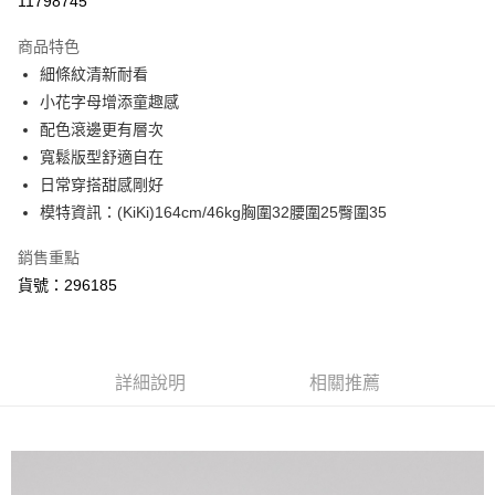
11798745
3 期 0 利率 每期
NT$426
21家銀行
商品特色
6 期 0 利率 每期
NT$213
21家銀行
合作金庫商業銀行
第一商業銀行
細條紋清新耐看
華南商業銀行
彰化商業銀行
合作金庫商業銀行
第一商業銀行
超商取貨付款
小花字母增添童趣感
上海商業儲蓄銀行
台北富邦商業銀行
華南商業銀行
彰化商業銀行
國泰世華商業銀行
兆豐國際商業銀行
配色滾邊更有層次
LINE Pay
上海商業儲蓄銀行
台北富邦商業銀行
臺灣中小企業銀行
台中商業銀行
寬鬆版型舒適自在
國泰世華商業銀行
兆豐國際商業銀行
匯豐（台灣）商業銀行
華泰商業銀行
悠遊付
臺灣中小企業銀行
台中商業銀行
日常穿搭甜感剛好
聯邦商業銀行
遠東國際商業銀行
匯豐（台灣）商業銀行
華泰商業銀行
模特資訊：(KiKi)164cm/46kg胸圍32腰圍25臀圍35
AFTEE先享後付
元大商業銀行
永豐商業銀行
聯邦商業銀行
遠東國際商業銀行
玉山商業銀行
星展（台灣）商業銀行
相關說明
元大商業銀行
永豐商業銀行
銷售重點
台新國際商業銀行
中國信託商業銀行
【關於「AFTEE先享後付」】
玉山商業銀行
星展（台灣）商業銀行
貨號：296185
ATM付款
台灣樂天信用卡公司
AFTEE先享後付是「在收到商品之後才付款」的支付方式。 讓您購物簡單
台新國際商業銀行
中國信託商業銀行
便利好安心！
台灣樂天信用卡公司
１．簡單：不需註冊會員、不需綁卡、不需儲值。
運送方式
２．便利：只要手機號碼，簡訊認證，即可結帳。
３．安心：先確認商品／服務後，再付款。
全家取貨付款
詳細說明
相關推薦
每筆NT$80，滿NT$999(含以上)免運費
【「AFTEE先享後付」結帳流程】
１．於結帳方式選擇「AFTEE先享後付」後，將跳轉至「AFTEE先享後付」
付款後全家取貨
結帳頁面，進行簡訊認證並確認金額後，即可完成結帳。
２．訂單成立數日內，您將收到繳費通知簡訊。
每筆NT$80，滿NT$999(含以上)免運費
３．收到繳費通知簡訊後14天內，點擊此簡訊中的連結，可透過四大超商／