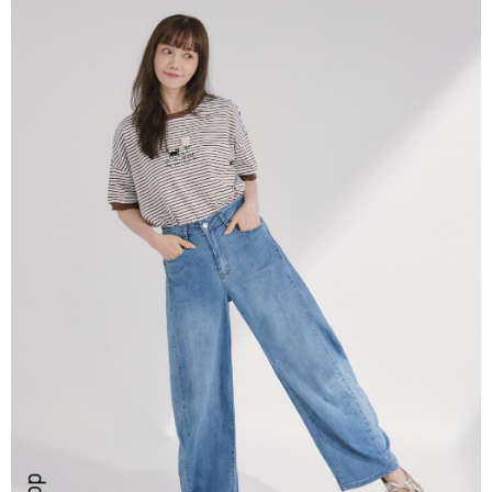
ATM／網路銀行／等多元方式進行付款，方視為交易完成。
7-11取貨付款
※ 請注意：結帳手續完成當下不需立刻繳費，但若您需要取消訂單，請聯絡
每筆NT$80，滿NT$2,200(含以上)免運費
購買商品的店家。未經商家同意取消之訂單仍視為有效，需透過AFTEE先享
後付繳納相關費用。
付款後7-11取貨
※ 交易是否成功請以「AFTEE先享後付 」之結帳頁面顯示為準，若有關於
是否繳費成功／繳費後需取消欲退款等相關疑問，請聯繫「AFTEE先享後付
每筆NT$80，滿NT$2,200(含以上)免運費
客戶支援中心」
https://netprotections.freshdesk.com/support/home
宅配-本島
【注意事項】
１．透過由恩沛科技股份有限公司提供之「AFTEE先享後付」服務完成之交
每筆NT$80，滿NT$2,200(含以上)免運費
易，需依本服務之必要範圍內提供個人資料，並將交易相關給付款項請求債
權轉讓予恩沛科技股份有限公司。
宅配-離島
２．關於個人資料處理事宜，請瀏覽以下網址：
每筆NT$150，滿NT$2,500(含以上)免運費
https://aftee.tw/terms/#terms3
３．未成年的使用者請事先徵得法定代理人或監護人之同意方可使用
「AFTEE先享後付」，若未經同意申辦者引起之損失，本公司不負相關責
任。
４．使用「AFTEE先享後付」時，將依據個別帳號之用戶狀況，依本公司即
時審查核予不同之上限額度；若仍有額度不足之情形，本公司將視審查結果
請求用戶進行身份認證。
５．嚴禁一人註冊多個帳號或使用他人資訊註冊。若發現惡意使用之情形，
恩沛科技股份有限公司將有權停止該用戶之使用額度並採取法律行動。