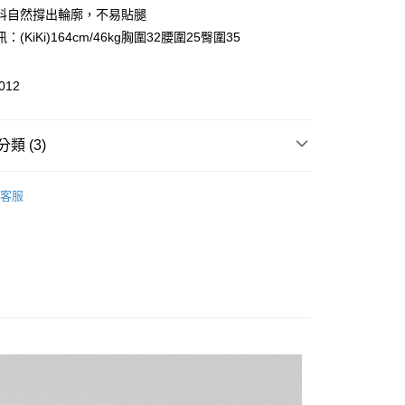
業儲蓄銀行
台北富邦商業銀行
業銀行
彰化商業銀行
料自然撐出輪廓，不易貼腿
華商業銀行
兆豐國際商業銀行
業儲蓄銀行
台北富邦商業銀行
：(KiKi)164cm/46kg胸圍32腰圍25臀圍35
小企業銀行
台中商業銀行
華商業銀行
兆豐國際商業銀行
台灣）商業銀行
華泰商業銀行
小企業銀行
台中商業銀行
業銀行
遠東國際商業銀行
012
台灣）商業銀行
華泰商業銀行
享後付
業銀行
永豐商業銀行
業銀行
遠東國際商業銀行
業銀行
星展（台灣）商業銀行
業銀行
永豐商業銀行
FTEE先享後付」】
際商業銀行
中國信託商業銀行
類 (3)
業銀行
星展（台灣）商業銀行
先享後付是「在收到商品之後才付款」的支付方式。 讓您購物簡單
天信用卡公司
際商業銀行
中國信託商業銀行
心！
ts
天信用卡公司
：不需註冊會員、不需綁卡、不需儲值。
客服
：只要手機號碼，簡訊認證，即可結帳。
New In
⋮ 5月新品
：先確認商品／服務後，再付款。
感穿搭❤️新品滿千折百❤️折扣無上限
付款
EE先享後付」結帳流程】
0，滿NT$999(含以上)免運費
方式選擇「AFTEE先享後付」後，將跳轉至「AFTEE先享後
頁面，進行簡訊認證並確認金額後，即可完成結帳。
家取貨
成立數日內，您將收到繳費通知簡訊。
費通知簡訊後14天內，點擊此簡訊中的連結，可透過四大超商
0，滿NT$999(含以上)免運費
網路銀行／等多元方式進行付款，方視為交易完成。
：結帳手續完成當下不需立刻繳費，但若您需要取消訂單，請聯
付款
的店家。未經商家同意取消之訂單仍視為有效，需透過AFTEE
繳納相關費用。
0，滿NT$2,200(含以上)免運費
否成功請以「AFTEE先享後付 」之結帳頁面顯示為準，若有關於