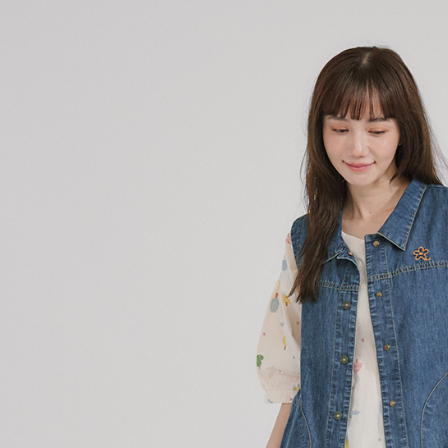
是否繳費成
付款後7-1
付客戶支
每筆NT$8
【注意事
宅配-本島
１．透過由
交易，需
每筆NT$8
求債權轉
２．關於
宅配-離島
https://aft
每筆NT$1
３．未成
「AFTE
任。
４．使用「
即時審查
結果請求
５．嚴禁
形，恩沛
動。