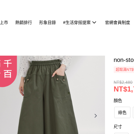
上市
熱銷排行
形象目錄
#生活穿搭提案
官網會員制度
non-
超取滿NT$
NT$2,480
NT$1,
顏色
綠色
尺寸