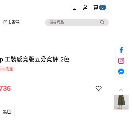
0
門市資訊
stop 工裝感寬版五分寬褲-2色
999免運
736
黑色