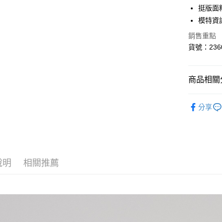
上海商
華南商
挺版面
國泰世
LINE Pay
上海商
模特資訊
臺灣中
國泰世
匯豐（
悠遊付
銷售重點
臺灣中
聯邦商
貨號：236
匯豐（
AFTEE先
元大商
聯邦商
玉山商
相關說明
元大商
【關於「A
台新國
商品相關分
玉山商
ATM付款
AFTEE
台灣樂
台新國
便利好安
褲類 ｜Pan
台灣樂
１．簡單
分享
２．便利
運送方式
✨新品上市｜
３．安心
❤️盛夏好
全家取貨
【「AFT
每筆NT$8
１．於結帳
付」結帳
說明
相關推薦
付款後全
２．訂單
３．收到繳
每筆NT$8
／ATM／
※ 請注意
7-11取貨
絡購買商品
先享後付
每筆NT$8
※ 交易是