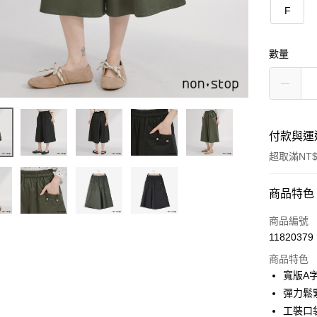
F
數量
付款與運
超取滿NT$
付款方式
商品特色
信用卡一
商品編號
11820379
信用卡分
商品特色
3 期 
寬版A
6 期 
合作金
彈力鬆
華南商
工裝口
合作金
超商取貨