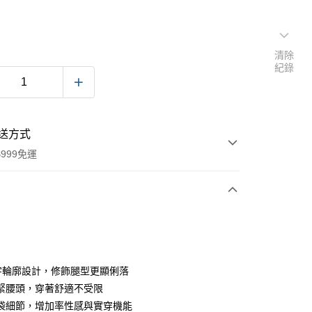
清除
紀錄
送方式
999免運
次付款
期付款
0 利率 每期
NT$578
21家銀行
字輪廓設計，修飾腿型更顯俐落
0 利率 每期
NT$289
21家銀行
庫商業銀行
第一商業銀行
緊腰頭，穿著舒適不受限
業銀行
彰化商業銀行
袋細節，增加率性感與實穿機能
庫商業銀行
第一商業銀行
付款