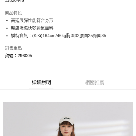
11820445
3 期 0 利率 每期
NT$326
21家銀行
商品特色
6 期 0 利率 每期
NT$163
21家銀行
合作金庫商業銀行
第一商業銀行
高延展彈性能符合身形
華南商業銀行
彰化商業銀行
合作金庫商業銀行
第一商業銀行
超商取貨付款
親膚吸濕快乾透氣面料
上海商業儲蓄銀行
台北富邦商業銀行
華南商業銀行
彰化商業銀行
國泰世華商業銀行
兆豐國際商業銀行
模特資訊：(KiKi)164cm/46kg胸圍32腰圍25臀圍35
LINE Pay
上海商業儲蓄銀行
台北富邦商業銀行
臺灣中小企業銀行
台中商業銀行
國泰世華商業銀行
兆豐國際商業銀行
銷售重點
匯豐（台灣）商業銀行
華泰商業銀行
悠遊付
臺灣中小企業銀行
台中商業銀行
聯邦商業銀行
遠東國際商業銀行
貨號：296005
匯豐（台灣）商業銀行
華泰商業銀行
AFTEE先享後付
元大商業銀行
永豐商業銀行
聯邦商業銀行
遠東國際商業銀行
玉山商業銀行
星展（台灣）商業銀行
相關說明
元大商業銀行
永豐商業銀行
台新國際商業銀行
中國信託商業銀行
【關於「AFTEE先享後付」】
玉山商業銀行
星展（台灣）商業銀行
ATM付款
台灣樂天信用卡公司
AFTEE先享後付是「在收到商品之後才付款」的支付方式。 讓您購物簡單
台新國際商業銀行
詳細說明
中國信託商業銀行
相關推薦
便利好安心！
台灣樂天信用卡公司
１．簡單：不需註冊會員、不需綁卡、不需儲值。
運送方式
２．便利：只要手機號碼，簡訊認證，即可結帳。
３．安心：先確認商品／服務後，再付款。
全家取貨付款
每筆NT$80，滿NT$999(含以上)免運費
【「AFTEE先享後付」結帳流程】
１．於結帳方式選擇「AFTEE先享後付」後，將跳轉至「AFTEE先享後付」
付款後全家取貨
結帳頁面，進行簡訊認證並確認金額後，即可完成結帳。
２．訂單成立數日內，您將收到繳費通知簡訊。
每筆NT$80，滿NT$999(含以上)免運費
３．收到繳費通知簡訊後14天內，點擊此簡訊中的連結，可透過四大超商／