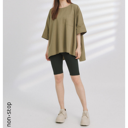
ATM／網路銀行／等多元方式進行付款，方視為交易完成。
7-11取貨付款
※ 請注意：結帳手續完成當下不需立刻繳費，但若您需要取消訂單，請聯絡
每筆NT$80，滿NT$2,200(含以上)免運費
購買商品的店家。未經商家同意取消之訂單仍視為有效，需透過AFTEE先享
後付繳納相關費用。
付款後7-11取貨
※ 交易是否成功請以「AFTEE先享後付 」之結帳頁面顯示為準，若有關於
是否繳費成功／繳費後需取消欲退款等相關疑問，請聯繫「AFTEE先享後付
每筆NT$80，滿NT$2,200(含以上)免運費
客戶支援中心」
https://netprotections.freshdesk.com/support/home
宅配-本島
【注意事項】
１．透過由恩沛科技股份有限公司提供之「AFTEE先享後付」服務完成之交
每筆NT$80，滿NT$2,200(含以上)免運費
易，需依本服務之必要範圍內提供個人資料，並將交易相關給付款項請求債
權轉讓予恩沛科技股份有限公司。
宅配-離島
２．關於個人資料處理事宜，請瀏覽以下網址：
每筆NT$150，滿NT$2,500(含以上)免運費
https://aftee.tw/terms/#terms3
３．未成年的使用者請事先徵得法定代理人或監護人之同意方可使用
「AFTEE先享後付」，若未經同意申辦者引起之損失，本公司不負相關責
任。
４．使用「AFTEE先享後付」時，將依據個別帳號之用戶狀況，依本公司即
時審查核予不同之上限額度；若仍有額度不足之情形，本公司將視審查結果
請求用戶進行身份認證。
５．嚴禁一人註冊多個帳號或使用他人資訊註冊。若發現惡意使用之情形，
恩沛科技股份有限公司將有權停止該用戶之使用額度並採取法律行動。