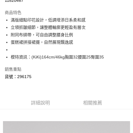
11820467
3 期 0 利率 每期
NT$760
21家銀行
商品特色
6 期 0 利率 每期
NT$380
21家銀行
合作金庫商業銀行
第一商業銀行
滿版細點印花設計，低調增添日系柔和感
華南商業銀行
彰化商業銀行
合作金庫商業銀行
第一商業銀行
超商取貨付款
立領抓皺細節，讓整體輪廓更輕盈有層次
上海商業儲蓄銀行
台北富邦商業銀行
華南商業銀行
彰化商業銀行
國泰世華商業銀行
兆豐國際商業銀行
附同布綁帶，可自由調整腰身比例
LINE Pay
上海商業儲蓄銀行
台北富邦商業銀行
臺灣中小企業銀行
台中商業銀行
蛋糕裙拼接裙擺，自然展現飄逸感
國泰世華商業銀行
兆豐國際商業銀行
匯豐（台灣）商業銀行
華泰商業銀行
悠遊付
臺灣中小企業銀行
台中商業銀行
聯邦商業銀行
遠東國際商業銀行
匯豐（台灣）商業銀行
華泰商業銀行
模特資訊：(KiKi)164cm/46kg胸圍32腰圍25臀圍35
AFTEE先享後付
元大商業銀行
永豐商業銀行
聯邦商業銀行
遠東國際商業銀行
玉山商業銀行
星展（台灣）商業銀行
相關說明
元大商業銀行
永豐商業銀行
銷售重點
台新國際商業銀行
中國信託商業銀行
【關於「AFTEE先享後付」】
玉山商業銀行
星展（台灣）商業銀行
貨號：296175
ATM付款
台灣樂天信用卡公司
AFTEE先享後付是「在收到商品之後才付款」的支付方式。 讓您購物簡單
台新國際商業銀行
中國信託商業銀行
便利好安心！
台灣樂天信用卡公司
１．簡單：不需註冊會員、不需綁卡、不需儲值。
運送方式
２．便利：只要手機號碼，簡訊認證，即可結帳。
３．安心：先確認商品／服務後，再付款。
全家取貨付款
詳細說明
相關推薦
每筆NT$80，滿NT$999(含以上)免運費
【「AFTEE先享後付」結帳流程】
１．於結帳方式選擇「AFTEE先享後付」後，將跳轉至「AFTEE先享後付」
付款後全家取貨
結帳頁面，進行簡訊認證並確認金額後，即可完成結帳。
２．訂單成立數日內，您將收到繳費通知簡訊。
每筆NT$80，滿NT$999(含以上)免運費
３．收到繳費通知簡訊後14天內，點擊此簡訊中的連結，可透過四大超商／