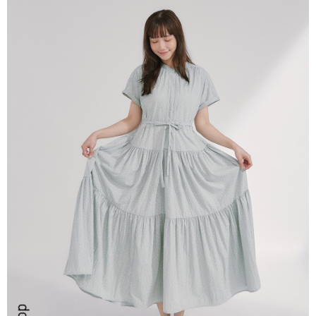
ATM／網路銀行／等多元方式進行付款，方視為交易完成。
7-11取貨付款
※ 請注意：結帳手續完成當下不需立刻繳費，但若您需要取消訂單，請聯絡
每筆NT$80，滿NT$2,200(含以上)免運費
購買商品的店家。未經商家同意取消之訂單仍視為有效，需透過AFTEE先享
後付繳納相關費用。
付款後7-11取貨
※ 交易是否成功請以「AFTEE先享後付 」之結帳頁面顯示為準，若有關於
是否繳費成功／繳費後需取消欲退款等相關疑問，請聯繫「AFTEE先享後付
每筆NT$80，滿NT$2,200(含以上)免運費
客戶支援中心」
https://netprotections.freshdesk.com/support/home
宅配-本島
【注意事項】
１．透過由恩沛科技股份有限公司提供之「AFTEE先享後付」服務完成之交
每筆NT$80，滿NT$2,200(含以上)免運費
易，需依本服務之必要範圍內提供個人資料，並將交易相關給付款項請求債
權轉讓予恩沛科技股份有限公司。
宅配-離島
２．關於個人資料處理事宜，請瀏覽以下網址：
每筆NT$150，滿NT$2,500(含以上)免運費
https://aftee.tw/terms/#terms3
３．未成年的使用者請事先徵得法定代理人或監護人之同意方可使用
「AFTEE先享後付」，若未經同意申辦者引起之損失，本公司不負相關責
任。
４．使用「AFTEE先享後付」時，將依據個別帳號之用戶狀況，依本公司即
時審查核予不同之上限額度；若仍有額度不足之情形，本公司將視審查結果
請求用戶進行身份認證。
５．嚴禁一人註冊多個帳號或使用他人資訊註冊。若發現惡意使用之情形，
恩沛科技股份有限公司將有權停止該用戶之使用額度並採取法律行動。