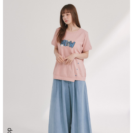
ATM／網路銀行／等多元方式進行付款，方視為交易完成。
7-11取貨付款
※ 請注意：結帳手續完成當下不需立刻繳費，但若您需要取消訂單，請聯絡
每筆NT$80，滿NT$2,200(含以上)免運費
購買商品的店家。未經商家同意取消之訂單仍視為有效，需透過AFTEE先享
後付繳納相關費用。
付款後7-11取貨
※ 交易是否成功請以「AFTEE先享後付 」之結帳頁面顯示為準，若有關於
是否繳費成功／繳費後需取消欲退款等相關疑問，請聯繫「AFTEE先享後付
每筆NT$80，滿NT$2,200(含以上)免運費
客戶支援中心」
https://netprotections.freshdesk.com/support/home
宅配-本島
【注意事項】
１．透過由恩沛科技股份有限公司提供之「AFTEE先享後付」服務完成之交
每筆NT$80，滿NT$2,200(含以上)免運費
易，需依本服務之必要範圍內提供個人資料，並將交易相關給付款項請求債
權轉讓予恩沛科技股份有限公司。
宅配-離島
２．關於個人資料處理事宜，請瀏覽以下網址：
每筆NT$150，滿NT$2,500(含以上)免運費
https://aftee.tw/terms/#terms3
３．未成年的使用者請事先徵得法定代理人或監護人之同意方可使用
「AFTEE先享後付」，若未經同意申辦者引起之損失，本公司不負相關責
任。
４．使用「AFTEE先享後付」時，將依據個別帳號之用戶狀況，依本公司即
時審查核予不同之上限額度；若仍有額度不足之情形，本公司將視審查結果
請求用戶進行身份認證。
５．嚴禁一人註冊多個帳號或使用他人資訊註冊。若發現惡意使用之情形，
恩沛科技股份有限公司將有權停止該用戶之使用額度並採取法律行動。