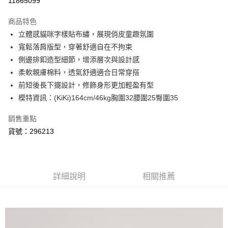
11865099
3 期 0 利率 每期
NT$460
21家銀行
商品特色
6 期 0 利率 每期
NT$230
21家銀行
合作金庫商業銀行
第一商業銀行
立體感貓咪字樣貼布繡，展現俏皮童趣氛圍
華南商業銀行
彰化商業銀行
合作金庫商業銀行
第一商業銀行
超商取貨付款
寬鬆落肩版型，穿著舒適自在不拘束
上海商業儲蓄銀行
台北富邦商業銀行
華南商業銀行
彰化商業銀行
國泰世華商業銀行
兆豐國際商業銀行
側邊排釦造型細節，增添層次與設計感
LINE Pay
上海商業儲蓄銀行
台北富邦商業銀行
臺灣中小企業銀行
台中商業銀行
柔軟親膚棉料，透氣舒適適合日常穿搭
國泰世華商業銀行
兆豐國際商業銀行
匯豐（台灣）商業銀行
華泰商業銀行
悠遊付
臺灣中小企業銀行
台中商業銀行
前短後長下擺設計，修飾身形更加輕盈有型
聯邦商業銀行
遠東國際商業銀行
匯豐（台灣）商業銀行
華泰商業銀行
模特資訊：(KiKi)164cm/46kg胸圍32腰圍25臀圍35
AFTEE先享後付
元大商業銀行
永豐商業銀行
聯邦商業銀行
遠東國際商業銀行
玉山商業銀行
星展（台灣）商業銀行
相關說明
元大商業銀行
永豐商業銀行
銷售重點
台新國際商業銀行
中國信託商業銀行
【關於「AFTEE先享後付」】
玉山商業銀行
星展（台灣）商業銀行
貨號：296213
ATM付款
台灣樂天信用卡公司
AFTEE先享後付是「在收到商品之後才付款」的支付方式。 讓您購物簡單
台新國際商業銀行
中國信託商業銀行
便利好安心！
台灣樂天信用卡公司
１．簡單：不需註冊會員、不需綁卡、不需儲值。
運送方式
２．便利：只要手機號碼，簡訊認證，即可結帳。
３．安心：先確認商品／服務後，再付款。
全家取貨付款
詳細說明
相關推薦
每筆NT$80，滿NT$999(含以上)免運費
【「AFTEE先享後付」結帳流程】
１．於結帳方式選擇「AFTEE先享後付」後，將跳轉至「AFTEE先享後付」
付款後全家取貨
結帳頁面，進行簡訊認證並確認金額後，即可完成結帳。
２．訂單成立數日內，您將收到繳費通知簡訊。
每筆NT$80，滿NT$999(含以上)免運費
３．收到繳費通知簡訊後14天內，點擊此簡訊中的連結，可透過四大超商／