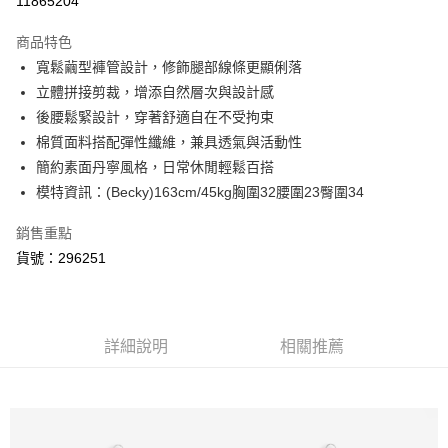
11865204
3 期 0 利率 每期
NT$460
21家銀行
商品特色
6 期 0 利率 每期
NT$230
21家銀行
合作金庫商業銀行
第一商業銀行
寬鬆繭型褲管設計，修飾腿部線條更顯俐落
華南商業銀行
彰化商業銀行
合作金庫商業銀行
第一商業銀行
超商取貨付款
立體拼接剪裁，增添自然層次與設計感
上海商業儲蓄銀行
台北富邦商業銀行
華南商業銀行
彰化商業銀行
國泰世華商業銀行
兆豐國際商業銀行
後腰鬆緊設計，穿著舒適自在不受拘束
LINE Pay
上海商業儲蓄銀行
台北富邦商業銀行
臺灣中小企業銀行
台中商業銀行
棉質面料搭配彈性纖維，兼具透氣與活動性
國泰世華商業銀行
兆豐國際商業銀行
匯豐（台灣）商業銀行
華泰商業銀行
悠遊付
臺灣中小企業銀行
台中商業銀行
簡約素面丹寧風格，日常休閒輕鬆百搭
聯邦商業銀行
遠東國際商業銀行
匯豐（台灣）商業銀行
華泰商業銀行
模特資訊：(Becky)163cm/45kg胸圍32腰圍23臀圍34
AFTEE先享後付
元大商業銀行
永豐商業銀行
聯邦商業銀行
遠東國際商業銀行
玉山商業銀行
星展（台灣）商業銀行
相關說明
元大商業銀行
永豐商業銀行
銷售重點
台新國際商業銀行
中國信託商業銀行
【關於「AFTEE先享後付」】
玉山商業銀行
星展（台灣）商業銀行
貨號：296251
ATM付款
台灣樂天信用卡公司
AFTEE先享後付是「在收到商品之後才付款」的支付方式。 讓您購物簡單
台新國際商業銀行
中國信託商業銀行
便利好安心！
台灣樂天信用卡公司
１．簡單：不需註冊會員、不需綁卡、不需儲值。
運送方式
２．便利：只要手機號碼，簡訊認證，即可結帳。
３．安心：先確認商品／服務後，再付款。
全家取貨付款
詳細說明
相關推薦
每筆NT$80，滿NT$999(含以上)免運費
【「AFTEE先享後付」結帳流程】
１．於結帳方式選擇「AFTEE先享後付」後，將跳轉至「AFTEE先享後付」
付款後全家取貨
結帳頁面，進行簡訊認證並確認金額後，即可完成結帳。
２．訂單成立數日內，您將收到繳費通知簡訊。
每筆NT$80，滿NT$999(含以上)免運費
３．收到繳費通知簡訊後14天內，點擊此簡訊中的連結，可透過四大超商／