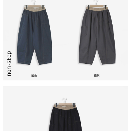
ATM／網路銀行／等多元方式進行付款，方視為交易完成。
7-11取貨付款
※ 請注意：結帳手續完成當下不需立刻繳費，但若您需要取消訂單，請聯絡
每筆NT$80，滿NT$2,200(含以上)免運費
購買商品的店家。未經商家同意取消之訂單仍視為有效，需透過AFTEE先享
後付繳納相關費用。
付款後7-11取貨
※ 交易是否成功請以「AFTEE先享後付 」之結帳頁面顯示為準，若有關於
是否繳費成功／繳費後需取消欲退款等相關疑問，請聯繫「AFTEE先享後付
每筆NT$80，滿NT$2,200(含以上)免運費
客戶支援中心」
https://netprotections.freshdesk.com/support/home
宅配-本島
【注意事項】
１．透過由恩沛科技股份有限公司提供之「AFTEE先享後付」服務完成之交
每筆NT$80，滿NT$2,200(含以上)免運費
易，需依本服務之必要範圍內提供個人資料，並將交易相關給付款項請求債
權轉讓予恩沛科技股份有限公司。
宅配-離島
２．關於個人資料處理事宜，請瀏覽以下網址：
每筆NT$150，滿NT$2,500(含以上)免運費
https://aftee.tw/terms/#terms3
３．未成年的使用者請事先徵得法定代理人或監護人之同意方可使用
「AFTEE先享後付」，若未經同意申辦者引起之損失，本公司不負相關責
任。
４．使用「AFTEE先享後付」時，將依據個別帳號之用戶狀況，依本公司即
時審查核予不同之上限額度；若仍有額度不足之情形，本公司將視審查結果
請求用戶進行身份認證。
５．嚴禁一人註冊多個帳號或使用他人資訊註冊。若發現惡意使用之情形，
恩沛科技股份有限公司將有權停止該用戶之使用額度並採取法律行動。