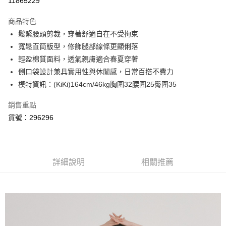
11865229
3 期 0 利率 每期
NT$460
21家銀行
商品特色
6 期 0 利率 每期
NT$230
21家銀行
合作金庫商業銀行
第一商業銀行
鬆緊腰頭剪裁，穿著舒適自在不受拘束
華南商業銀行
彰化商業銀行
合作金庫商業銀行
第一商業銀行
超商取貨付款
寬鬆直筒版型，修飾腿部線條更顯俐落
上海商業儲蓄銀行
台北富邦商業銀行
華南商業銀行
彰化商業銀行
國泰世華商業銀行
兆豐國際商業銀行
輕盈棉質面料，透氣親膚適合春夏穿著
LINE Pay
上海商業儲蓄銀行
台北富邦商業銀行
臺灣中小企業銀行
台中商業銀行
側口袋設計兼具實用性與休閒感，日常百搭不費力
國泰世華商業銀行
兆豐國際商業銀行
匯豐（台灣）商業銀行
華泰商業銀行
悠遊付
臺灣中小企業銀行
台中商業銀行
模特資訊：(KiKi)164cm/46kg胸圍32腰圍25臀圍35
聯邦商業銀行
遠東國際商業銀行
匯豐（台灣）商業銀行
華泰商業銀行
AFTEE先享後付
元大商業銀行
永豐商業銀行
銷售重點
聯邦商業銀行
遠東國際商業銀行
玉山商業銀行
星展（台灣）商業銀行
相關說明
元大商業銀行
永豐商業銀行
貨號：296296
台新國際商業銀行
中國信託商業銀行
【關於「AFTEE先享後付」】
玉山商業銀行
星展（台灣）商業銀行
ATM付款
台灣樂天信用卡公司
AFTEE先享後付是「在收到商品之後才付款」的支付方式。 讓您購物簡單
台新國際商業銀行
中國信託商業銀行
便利好安心！
台灣樂天信用卡公司
１．簡單：不需註冊會員、不需綁卡、不需儲值。
運送方式
２．便利：只要手機號碼，簡訊認證，即可結帳。
詳細說明
相關推薦
３．安心：先確認商品／服務後，再付款。
全家取貨付款
每筆NT$80，滿NT$999(含以上)免運費
【「AFTEE先享後付」結帳流程】
１．於結帳方式選擇「AFTEE先享後付」後，將跳轉至「AFTEE先享後付」
付款後全家取貨
結帳頁面，進行簡訊認證並確認金額後，即可完成結帳。
２．訂單成立數日內，您將收到繳費通知簡訊。
每筆NT$80，滿NT$999(含以上)免運費
３．收到繳費通知簡訊後14天內，點擊此簡訊中的連結，可透過四大超商／