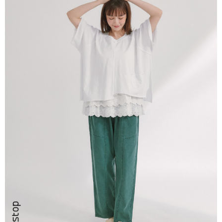
ATM／網路銀行／等多元方式進行付款，方視為交易完成。
7-11取貨付款
※ 請注意：結帳手續完成當下不需立刻繳費，但若您需要取消訂單，請聯絡
每筆NT$80，滿NT$2,200(含以上)免運費
購買商品的店家。未經商家同意取消之訂單仍視為有效，需透過AFTEE先享
後付繳納相關費用。
付款後7-11取貨
※ 交易是否成功請以「AFTEE先享後付 」之結帳頁面顯示為準，若有關於
是否繳費成功／繳費後需取消欲退款等相關疑問，請聯繫「AFTEE先享後付
每筆NT$80，滿NT$2,200(含以上)免運費
客戶支援中心」
https://netprotections.freshdesk.com/support/home
宅配-本島
【注意事項】
１．透過由恩沛科技股份有限公司提供之「AFTEE先享後付」服務完成之交
每筆NT$80，滿NT$2,200(含以上)免運費
易，需依本服務之必要範圍內提供個人資料，並將交易相關給付款項請求債
權轉讓予恩沛科技股份有限公司。
宅配-離島
２．關於個人資料處理事宜，請瀏覽以下網址：
每筆NT$150，滿NT$2,500(含以上)免運費
https://aftee.tw/terms/#terms3
３．未成年的使用者請事先徵得法定代理人或監護人之同意方可使用
「AFTEE先享後付」，若未經同意申辦者引起之損失，本公司不負相關責
任。
４．使用「AFTEE先享後付」時，將依據個別帳號之用戶狀況，依本公司即
時審查核予不同之上限額度；若仍有額度不足之情形，本公司將視審查結果
請求用戶進行身份認證。
５．嚴禁一人註冊多個帳號或使用他人資訊註冊。若發現惡意使用之情形，
恩沛科技股份有限公司將有權停止該用戶之使用額度並採取法律行動。