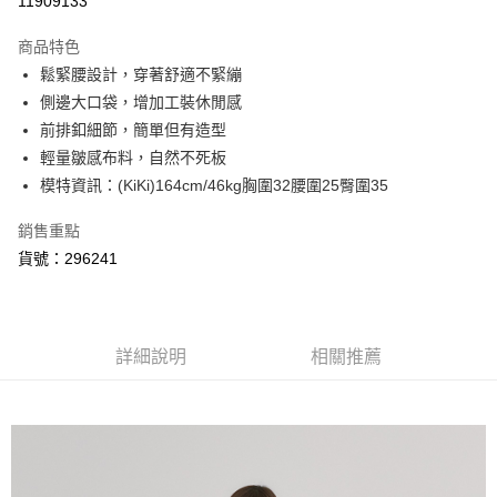
11909133
3 期 0 利率 每期
NT$526
21家銀行
商品特色
6 期 0 利率 每期
NT$263
21家銀行
合作金庫商業銀行
第一商業銀行
鬆緊腰設計，穿著舒適不緊繃
華南商業銀行
彰化商業銀行
合作金庫商業銀行
第一商業銀行
超商取貨付款
側邊大口袋，增加工裝休閒感
上海商業儲蓄銀行
台北富邦商業銀行
華南商業銀行
彰化商業銀行
國泰世華商業銀行
兆豐國際商業銀行
前排釦細節，簡單但有造型
LINE Pay
上海商業儲蓄銀行
台北富邦商業銀行
臺灣中小企業銀行
台中商業銀行
輕量皺感布料，自然不死板
國泰世華商業銀行
兆豐國際商業銀行
匯豐（台灣）商業銀行
華泰商業銀行
悠遊付
臺灣中小企業銀行
台中商業銀行
模特資訊：(KiKi)164cm/46kg胸圍32腰圍25臀圍35
聯邦商業銀行
遠東國際商業銀行
匯豐（台灣）商業銀行
華泰商業銀行
AFTEE先享後付
元大商業銀行
永豐商業銀行
銷售重點
聯邦商業銀行
遠東國際商業銀行
玉山商業銀行
星展（台灣）商業銀行
相關說明
元大商業銀行
永豐商業銀行
貨號：296241
台新國際商業銀行
中國信託商業銀行
【關於「AFTEE先享後付」】
玉山商業銀行
星展（台灣）商業銀行
ATM付款
台灣樂天信用卡公司
AFTEE先享後付是「在收到商品之後才付款」的支付方式。 讓您購物簡單
台新國際商業銀行
中國信託商業銀行
便利好安心！
台灣樂天信用卡公司
１．簡單：不需註冊會員、不需綁卡、不需儲值。
運送方式
２．便利：只要手機號碼，簡訊認證，即可結帳。
詳細說明
相關推薦
３．安心：先確認商品／服務後，再付款。
全家取貨付款
每筆NT$80，滿NT$999(含以上)免運費
【「AFTEE先享後付」結帳流程】
１．於結帳方式選擇「AFTEE先享後付」後，將跳轉至「AFTEE先享後付」
付款後全家取貨
結帳頁面，進行簡訊認證並確認金額後，即可完成結帳。
２．訂單成立數日內，您將收到繳費通知簡訊。
每筆NT$80，滿NT$999(含以上)免運費
３．收到繳費通知簡訊後14天內，點擊此簡訊中的連結，可透過四大超商／