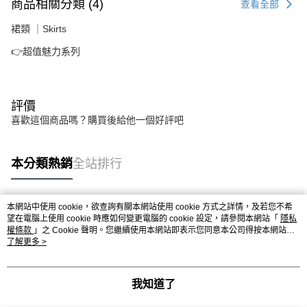
商品相關分類 (4)
查看全部
裙類 ｜Skirts
👉超值魅力系列
評價
喜歡這個商品嗎？購買後給他一個好評吧
本分類熱銷
全站排行
本網站中使用 cookie，欲查詢有關本網站使用 cookie 方式之詳情，及若您不希
熱門標籤
望在電腦上使用 cookie 時應如何變更電腦的 cookie 設定，請參閱本網站「
隱私
權條款
」之 Cookie 聲明。您繼續使用本網站即表示您同意本公司得按本網站使
用條款之 Cookie 聲明使用 cookie。
了解更多 >
我知道了