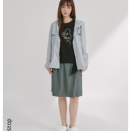
ATM／網路銀行／等多元方式進行付款，方視為交易完成。
7-11取貨付款
※ 請注意：結帳手續完成當下不需立刻繳費，但若您需要取消訂單，請聯絡
每筆NT$80，滿NT$2,200(含以上)免運費
購買商品的店家。未經商家同意取消之訂單仍視為有效，需透過AFTEE先享
後付繳納相關費用。
付款後7-11取貨
※ 交易是否成功請以「AFTEE先享後付 」之結帳頁面顯示為準，若有關於
是否繳費成功／繳費後需取消欲退款等相關疑問，請聯繫「AFTEE先享後付
每筆NT$80，滿NT$2,200(含以上)免運費
客戶支援中心」
https://netprotections.freshdesk.com/support/home
宅配-本島
【注意事項】
１．透過由恩沛科技股份有限公司提供之「AFTEE先享後付」服務完成之交
每筆NT$80，滿NT$2,200(含以上)免運費
易，需依本服務之必要範圍內提供個人資料，並將交易相關給付款項請求債
權轉讓予恩沛科技股份有限公司。
宅配-離島
２．關於個人資料處理事宜，請瀏覽以下網址：
每筆NT$150，滿NT$2,500(含以上)免運費
https://aftee.tw/terms/#terms3
３．未成年的使用者請事先徵得法定代理人或監護人之同意方可使用
「AFTEE先享後付」，若未經同意申辦者引起之損失，本公司不負相關責
任。
４．使用「AFTEE先享後付」時，將依據個別帳號之用戶狀況，依本公司即
時審查核予不同之上限額度；若仍有額度不足之情形，本公司將視審查結果
請求用戶進行身份認證。
５．嚴禁一人註冊多個帳號或使用他人資訊註冊。若發現惡意使用之情形，
恩沛科技股份有限公司將有權停止該用戶之使用額度並採取法律行動。