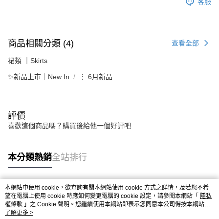
客服
商品相關分類 (4)
查看全部
裙類 ｜Skirts
✨新品上市｜New In
⋮ 6月新品
評價
喜歡這個商品嗎？購買後給他一個好評吧
本分類熱銷
全站排行
本網站中使用 cookie，欲查詢有關本網站使用 cookie 方式之詳情，及若您不希
熱門標籤
望在電腦上使用 cookie 時應如何變更電腦的 cookie 設定，請參閱本網站「
隱私
權條款
」之 Cookie 聲明。您繼續使用本網站即表示您同意本公司得按本網站使
用條款之 Cookie 聲明使用 cookie。
了解更多 >