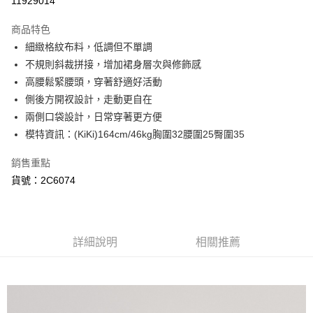
11929014
3 期 0 利率 每期
NT$526
21家銀行
商品特色
6 期 0 利率 每期
NT$263
21家銀行
合作金庫商業銀行
第一商業銀行
細緻格紋布料，低調但不單調
華南商業銀行
彰化商業銀行
合作金庫商業銀行
第一商業銀行
超商取貨付款
不規則斜裁拼接，增加裙身層次與修飾感
上海商業儲蓄銀行
台北富邦商業銀行
華南商業銀行
彰化商業銀行
國泰世華商業銀行
兆豐國際商業銀行
高腰鬆緊腰頭，穿著舒適好活動
LINE Pay
上海商業儲蓄銀行
台北富邦商業銀行
臺灣中小企業銀行
台中商業銀行
側後方開衩設計，走動更自在
國泰世華商業銀行
兆豐國際商業銀行
匯豐（台灣）商業銀行
華泰商業銀行
悠遊付
臺灣中小企業銀行
台中商業銀行
兩側口袋設計，日常穿著更方便
聯邦商業銀行
遠東國際商業銀行
匯豐（台灣）商業銀行
華泰商業銀行
模特資訊：(KiKi)164cm/46kg胸圍32腰圍25臀圍35
AFTEE先享後付
元大商業銀行
永豐商業銀行
聯邦商業銀行
遠東國際商業銀行
玉山商業銀行
星展（台灣）商業銀行
相關說明
元大商業銀行
永豐商業銀行
銷售重點
台新國際商業銀行
中國信託商業銀行
【關於「AFTEE先享後付」】
玉山商業銀行
星展（台灣）商業銀行
貨號：2C6074
ATM付款
台灣樂天信用卡公司
AFTEE先享後付是「在收到商品之後才付款」的支付方式。 讓您購物簡單
台新國際商業銀行
中國信託商業銀行
便利好安心！
台灣樂天信用卡公司
１．簡單：不需註冊會員、不需綁卡、不需儲值。
運送方式
２．便利：只要手機號碼，簡訊認證，即可結帳。
３．安心：先確認商品／服務後，再付款。
全家取貨付款
詳細說明
相關推薦
每筆NT$80，滿NT$999(含以上)免運費
【「AFTEE先享後付」結帳流程】
１．於結帳方式選擇「AFTEE先享後付」後，將跳轉至「AFTEE先享後付」
付款後全家取貨
結帳頁面，進行簡訊認證並確認金額後，即可完成結帳。
２．訂單成立數日內，您將收到繳費通知簡訊。
每筆NT$80，滿NT$999(含以上)免運費
３．收到繳費通知簡訊後14天內，點擊此簡訊中的連結，可透過四大超商／