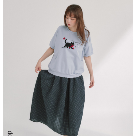
ATM／網路銀行／等多元方式進行付款，方視為交易完成。
7-11取貨付款
※ 請注意：結帳手續完成當下不需立刻繳費，但若您需要取消訂單，請聯絡
每筆NT$80，滿NT$2,200(含以上)免運費
購買商品的店家。未經商家同意取消之訂單仍視為有效，需透過AFTEE先享
後付繳納相關費用。
付款後7-11取貨
※ 交易是否成功請以「AFTEE先享後付 」之結帳頁面顯示為準，若有關於
是否繳費成功／繳費後需取消欲退款等相關疑問，請聯繫「AFTEE先享後付
每筆NT$80，滿NT$2,200(含以上)免運費
客戶支援中心」
https://netprotections.freshdesk.com/support/home
宅配-本島
【注意事項】
１．透過由恩沛科技股份有限公司提供之「AFTEE先享後付」服務完成之交
每筆NT$80，滿NT$2,200(含以上)免運費
易，需依本服務之必要範圍內提供個人資料，並將交易相關給付款項請求債
權轉讓予恩沛科技股份有限公司。
宅配-離島
２．關於個人資料處理事宜，請瀏覽以下網址：
每筆NT$150，滿NT$2,500(含以上)免運費
https://aftee.tw/terms/#terms3
３．未成年的使用者請事先徵得法定代理人或監護人之同意方可使用
「AFTEE先享後付」，若未經同意申辦者引起之損失，本公司不負相關責
任。
４．使用「AFTEE先享後付」時，將依據個別帳號之用戶狀況，依本公司即
時審查核予不同之上限額度；若仍有額度不足之情形，本公司將視審查結果
請求用戶進行身份認證。
５．嚴禁一人註冊多個帳號或使用他人資訊註冊。若發現惡意使用之情形，
恩沛科技股份有限公司將有權停止該用戶之使用額度並採取法律行動。