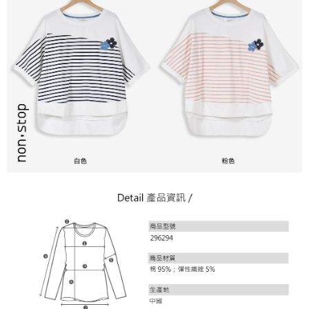
ATM／網路銀行／等多元方式進行付款，方視為交易完成。
7-11取貨付款
※ 請注意：結帳手續完成當下不需立刻繳費，但若您需要取消訂單，請聯絡
每筆NT$80，滿NT$2,200(含以上)免運費
購買商品的店家。未經商家同意取消之訂單仍視為有效，需透過AFTEE先享
後付繳納相關費用。
付款後7-11取貨
※ 交易是否成功請以「AFTEE先享後付 」之結帳頁面顯示為準，若有關於
是否繳費成功／繳費後需取消欲退款等相關疑問，請聯繫「AFTEE先享後付
每筆NT$80，滿NT$2,200(含以上)免運費
客戶支援中心」
https://netprotections.freshdesk.com/support/home
宅配-本島
【注意事項】
１．透過由恩沛科技股份有限公司提供之「AFTEE先享後付」服務完成之交
每筆NT$80，滿NT$2,200(含以上)免運費
易，需依本服務之必要範圍內提供個人資料，並將交易相關給付款項請求債
權轉讓予恩沛科技股份有限公司。
宅配-離島
２．關於個人資料處理事宜，請瀏覽以下網址：
每筆NT$150，滿NT$2,500(含以上)免運費
https://aftee.tw/terms/#terms3
３．未成年的使用者請事先徵得法定代理人或監護人之同意方可使用
「AFTEE先享後付」，若未經同意申辦者引起之損失，本公司不負相關責
任。
４．使用「AFTEE先享後付」時，將依據個別帳號之用戶狀況，依本公司即
時審查核予不同之上限額度；若仍有額度不足之情形，本公司將視審查結果
請求用戶進行身份認證。
５．嚴禁一人註冊多個帳號或使用他人資訊註冊。若發現惡意使用之情形，
恩沛科技股份有限公司將有權停止該用戶之使用額度並採取法律行動。