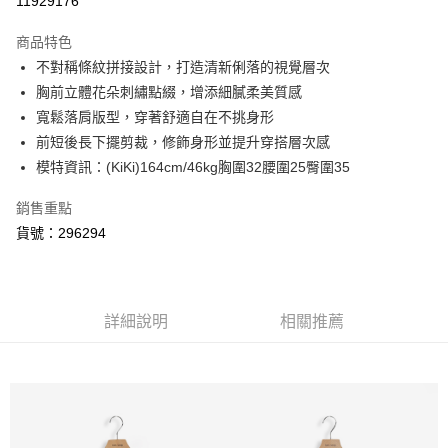
11929176
3 期 0 利率 每期
NT$460
21家銀行
商品特色
6 期 0 利率 每期
NT$230
21家銀行
合作金庫商業銀行
第一商業銀行
不對稱條紋拼接設計，打造清新俐落的視覺層次
華南商業銀行
彰化商業銀行
合作金庫商業銀行
第一商業銀行
超商取貨付款
胸前立體花朵刺繡點綴，增添細膩柔美質感
上海商業儲蓄銀行
台北富邦商業銀行
華南商業銀行
彰化商業銀行
國泰世華商業銀行
兆豐國際商業銀行
寬鬆落肩版型，穿著舒適自在不挑身形
LINE Pay
上海商業儲蓄銀行
台北富邦商業銀行
臺灣中小企業銀行
台中商業銀行
前短後長下擺剪裁，修飾身形並提升穿搭層次感
國泰世華商業銀行
兆豐國際商業銀行
匯豐（台灣）商業銀行
華泰商業銀行
悠遊付
臺灣中小企業銀行
台中商業銀行
模特資訊：(KiKi)164cm/46kg胸圍32腰圍25臀圍35
聯邦商業銀行
遠東國際商業銀行
匯豐（台灣）商業銀行
華泰商業銀行
AFTEE先享後付
元大商業銀行
永豐商業銀行
銷售重點
聯邦商業銀行
遠東國際商業銀行
玉山商業銀行
星展（台灣）商業銀行
相關說明
元大商業銀行
永豐商業銀行
貨號：296294
台新國際商業銀行
中國信託商業銀行
【關於「AFTEE先享後付」】
玉山商業銀行
星展（台灣）商業銀行
ATM付款
台灣樂天信用卡公司
AFTEE先享後付是「在收到商品之後才付款」的支付方式。 讓您購物簡單
台新國際商業銀行
中國信託商業銀行
便利好安心！
台灣樂天信用卡公司
１．簡單：不需註冊會員、不需綁卡、不需儲值。
運送方式
２．便利：只要手機號碼，簡訊認證，即可結帳。
詳細說明
相關推薦
３．安心：先確認商品／服務後，再付款。
全家取貨付款
每筆NT$80，滿NT$999(含以上)免運費
【「AFTEE先享後付」結帳流程】
１．於結帳方式選擇「AFTEE先享後付」後，將跳轉至「AFTEE先享後付」
付款後全家取貨
結帳頁面，進行簡訊認證並確認金額後，即可完成結帳。
２．訂單成立數日內，您將收到繳費通知簡訊。
每筆NT$80，滿NT$999(含以上)免運費
３．收到繳費通知簡訊後14天內，點擊此簡訊中的連結，可透過四大超商／