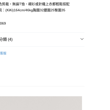
業儲蓄銀行
台北富邦商業銀行
業銀行
彰化商業銀行
色剪裁，無論T恤、襯衫或針織上衣都輕鬆搭配
華商業銀行
兆豐國際商業銀行
業儲蓄銀行
台北富邦商業銀行
：(KiKi)164cm/46kg胸圍32腰圍25臀圍35
小企業銀行
台中商業銀行
華商業銀行
兆豐國際商業銀行
台灣）商業銀行
華泰商業銀行
小企業銀行
台中商業銀行
業銀行
遠東國際商業銀行
069
台灣）商業銀行
華泰商業銀行
享後付
業銀行
永豐商業銀行
業銀行
遠東國際商業銀行
業銀行
星展（台灣）商業銀行
業銀行
永豐商業銀行
FTEE先享後付」】
際商業銀行
中國信託商業銀行
類 (4)
業銀行
星展（台灣）商業銀行
先享後付是「在收到商品之後才付款」的支付方式。 讓您購物簡單
天信用卡公司
際商業銀行
中國信託商業銀行
心！
ts
天信用卡公司
：不需註冊會員、不需綁卡、不需儲值。
客服
：只要手機號碼，簡訊認證，即可結帳。
量款獨家販售🌺
：先確認商品／服務後，再付款。
New In
⋮ 7月新品
付款
EE先享後付」結帳流程】
0，滿NT$999(含以上)免運費
方式選擇「AFTEE先享後付」後，將跳轉至「AFTEE先享後
感穿搭❤️新品滿千折百❤️折扣無上限
頁面，進行簡訊認證並確認金額後，即可完成結帳。
家取貨
成立數日內，您將收到繳費通知簡訊。
費通知簡訊後14天內，點擊此簡訊中的連結，可透過四大超商
0，滿NT$999(含以上)免運費
網路銀行／等多元方式進行付款，方視為交易完成。
：結帳手續完成當下不需立刻繳費，但若您需要取消訂單，請聯
付款
的店家。未經商家同意取消之訂單仍視為有效，需透過AFTEE
繳納相關費用。
0，滿NT$2,200(含以上)免運費
否成功請以「AFTEE先享後付 」之結帳頁面顯示為準，若有關於