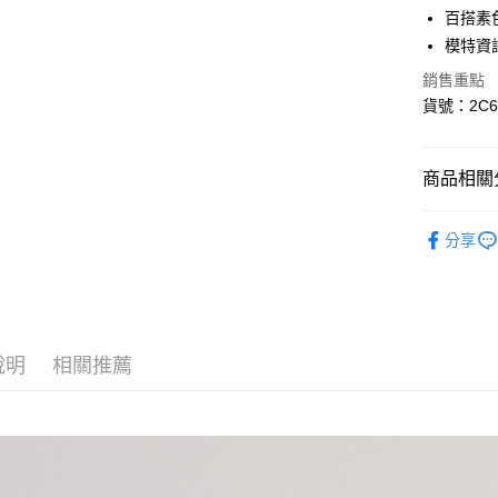
上海商
華南商
百搭素
國泰世
LINE Pay
上海商
模特資訊
臺灣中
國泰世
匯豐（
悠遊付
銷售重點
臺灣中
聯邦商
貨號：2C6
匯豐（
AFTEE先
元大商
聯邦商
玉山商
相關說明
元大商
【關於「A
台新國
商品相關分
玉山商
ATM付款
AFTEE
台灣樂
台新國
便利好安
褲類 ｜Pan
台灣樂
１．簡單
分享
２．便利
運送方式
🌺官網限
３．安心
✨新品上市｜
全家取貨
【「AFT
每筆NT$8
１．於結帳
❤️盛夏好
付」結帳
說明
相關推薦
付款後全
２．訂單
３．收到繳
每筆NT$8
／ATM／
※ 請注意
7-11取貨
絡購買商品
先享後付
每筆NT$8
※ 交易是