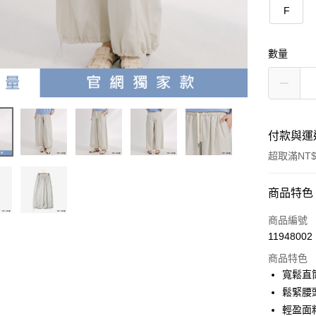
F
數量
付款與運
超取滿NT$
付款方式
商品特色
信用卡一
商品編號
11948002
信用卡分
商品特色
3 期 
寬鬆直
6 期 
合作金
鬆緊腰
華南商
輕盈面
合作金
超商取貨