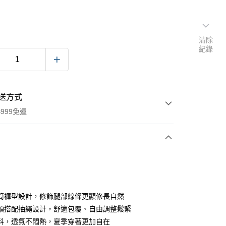
清除
紀錄
送方式
999免運
次付款
期付款
0 利率 每期
NT$526
21家銀行
筒褲型設計，修飾腿部線條更顯修長自然
0 利率 每期
NT$263
21家銀行
庫商業銀行
第一商業銀行
頭搭配抽繩設計，舒適包覆、自由調整鬆緊
業銀行
彰化商業銀行
料，透氣不悶熱，夏季穿著更加自在
庫商業銀行
第一商業銀行
付款