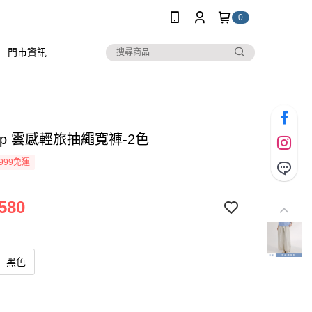
0
門市資訊
stop 雲感輕旅抽繩寬褲-2色
999免運
580
黑色