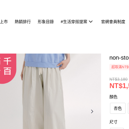
上市
熱銷排行
形象目錄
#生活穿搭提案
官網會員制度
non-
超取滿NT$
NT$3,180
NT$1,
顏色
杏色
尺寸