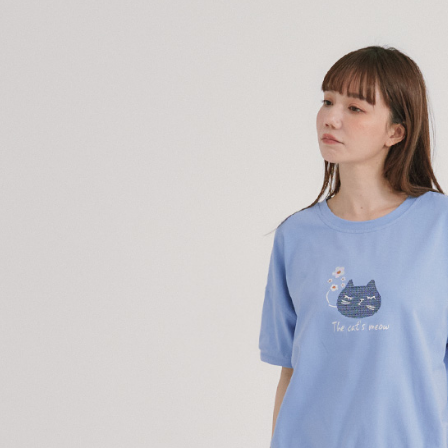
是否繳費成
付款後7-1
付客戶支
每筆NT$8
【注意事
宅配-本島
１．透過由
交易，需
每筆NT$8
求債權轉
２．關於
宅配-離島
https://aft
每筆NT$1
３．未成
「AFTE
任。
４．使用「
即時審查
結果請求
５．嚴禁
形，恩沛
動。