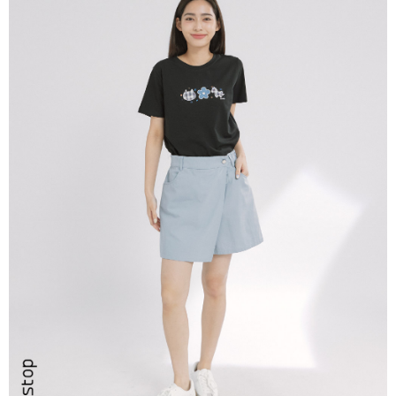
ATM／網路銀行／等多元方式進行付款，方視為交易完成。
7-11取貨付款
※ 請注意：結帳手續完成當下不需立刻繳費，但若您需要取消訂單，請聯絡
每筆NT$80，滿NT$2,200(含以上)免運費
購買商品的店家。未經商家同意取消之訂單仍視為有效，需透過AFTEE先享
後付繳納相關費用。
付款後7-11取貨
※ 交易是否成功請以「AFTEE先享後付 」之結帳頁面顯示為準，若有關於
是否繳費成功／繳費後需取消欲退款等相關疑問，請聯繫「AFTEE先享後付
每筆NT$80，滿NT$2,200(含以上)免運費
客戶支援中心」
https://netprotections.freshdesk.com/support/home
宅配-本島
【注意事項】
１．透過由恩沛科技股份有限公司提供之「AFTEE先享後付」服務完成之交
每筆NT$80，滿NT$2,200(含以上)免運費
易，需依本服務之必要範圍內提供個人資料，並將交易相關給付款項請求債
權轉讓予恩沛科技股份有限公司。
宅配-離島
２．關於個人資料處理事宜，請瀏覽以下網址：
每筆NT$150，滿NT$2,500(含以上)免運費
https://aftee.tw/terms/#terms3
３．未成年的使用者請事先徵得法定代理人或監護人之同意方可使用
「AFTEE先享後付」，若未經同意申辦者引起之損失，本公司不負相關責
任。
４．使用「AFTEE先享後付」時，將依據個別帳號之用戶狀況，依本公司即
時審查核予不同之上限額度；若仍有額度不足之情形，本公司將視審查結果
請求用戶進行身份認證。
５．嚴禁一人註冊多個帳號或使用他人資訊註冊。若發現惡意使用之情形，
恩沛科技股份有限公司將有權停止該用戶之使用額度並採取法律行動。